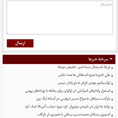
سرخط خبرها
فریاد استیصال منشه امیر، جاسوس موساد
علی تاجرنیا سوژه استقلالی‌ ها شد+ عکس
اولتیماتوم مهدی تارتار به بازیکنان تیمش
استقرار رادارهای اسرائیلی در اوکراین برای مقابله با پهپادهای روسی
بازگشت سپاهان به سراغ حسین ابرقویی در آستانه لیگ برتر
ترکیه به ایران در نابودی مزدوران کرد مورد حمایت آمریکا کمک کرد
استوری معنادار محمدحسین میثاقی با تصویری از بازکات