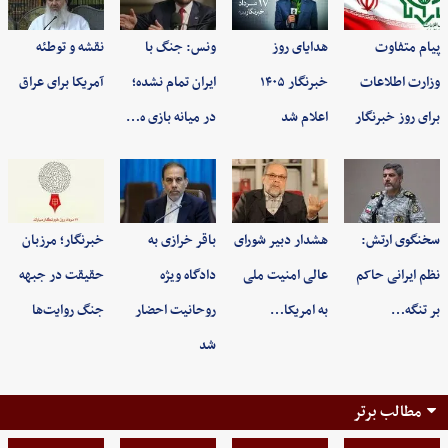
پیام متفاوت
هدایای روز
ونس: جنگ با
نقشه و توطئه
وزارت اطلاعات
خبرنگار ۱۴۰۵
ایران تمام نشده؛
آمریکا برای عراق
برای روز خبرنگار
اعلام شد
در میانه بازی ه…
سخنگوی ارتش:
هشدار دبیر شورای
باقر خرازی به
خبرنگار؛ مرزبان
نظم ایرانی حاکم
عالی امنیت ملی
دادگاه ویژه
حقیقت در جبهه
بر تنگه…
به امریکا…
روحانیت احضار
جنگ روایت‌ها
شد
مطالب برتر