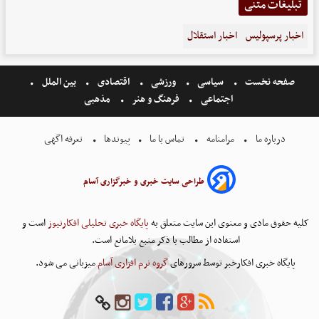
تبلیغات متنی
اخبار پرسپولیس
اخبار استقلال
صفحه نخست
سیاسی
ورزشی
اقتصادی
بین الملل
اجتماعی
فرهنگ و هنر
مذهبی
درباره ما
مرامنامه
تماس با ما
پیوندها
تعرفه اگهی
طراحی سایت خبری و خبرگزاری آسام
کلیه حقوق مادی و معنوی این سایت متعلق به
پایگاه خبری تحلیلی افکارنیوز
است و
استفاده از مطالب با ذکر منبع بلامانع است.
پایگاه خبری افکارخبر توسط سرورهای
گروه نرم افزاری آسام
میزبانی می شود.