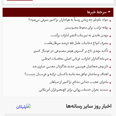
سرخط خبرها
جواد نکونام چه زمانی رسماً به هواداران تراکتور معرفی می‌شود؟
بهانه ترامپ برای سقوط محبوبیتش
مهدی قایدی به تمرینات النصر امارات برگشت
مصرف انواع دخانیات عامل 40 درصد سرطان‌هاست
تأکید مهدی تاج بر گسترش هوش مصنوعی در فوتبال کشور
سرمایه‌گذاران امارات، قربانی اصلی محاسبات ابوظبی
داریوش شجاعیان هم‌تیمی جدید شاگردان مجتبی جباری شد
اهداف و ساختار توافق سه جانبه پاکستان، ترکیه و عربستان چیست؟
ماجرای عجیب جدایی مدافع تراکتور از سپاهان
تشدید بحران خدمات روانی برای کهنه‌سربازان آمریکایی