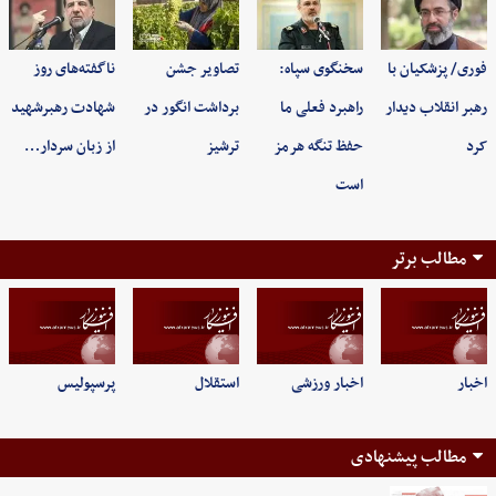
فوری/ پزشکیان با
سخنگوی سپاه:
تصاویر جشن
ناگفته‌های روز
رهبر انقلاب دیدار
راهبرد فعلی ما
برداشت انگور در
شهادت رهبرشهید
کرد
حفظ تنگه هرمز
ترشیز
از زبان سردار…
است
مطالب برتر
اخبار
اخبار ورزشی
استقلال
پرسپولیس
مطالب پیشنهادی