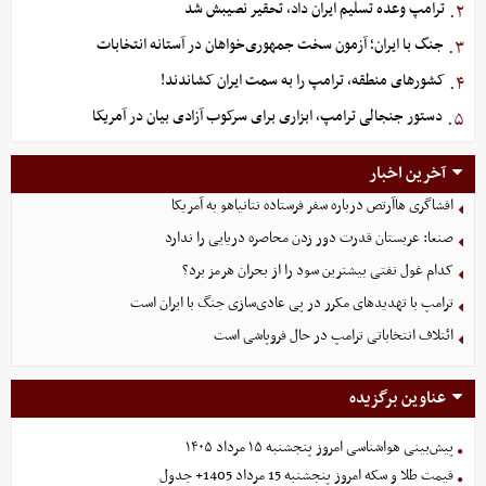
ترامپ وعده تسلیم ایران داد، تحقیر نصیبش شد
۲.
جنگ با ایران؛ آزمون سخت جمهوری‌خواهان در آستانه انتخابات
۳.
کشورهای منطقه، ترامپ را به سمت ایران کشاندند!
۴.
دستور جنجالی ترامپ، ابزاری برای سرکوب آزادی بیان در آمریکا
۵.
آخرین اخبار
افشاگری هاآرتص درباره سفر فرستاده نتانیاهو به آمریکا
صنعا: عربستان قدرت دور زدن محاصره دریایی را ندارد
کدام غول نفتی بیشترین سود را از بحران هرمز برد؟
ترامپ با تهدیدهای مکرر در پی عادی‌سازی جنگ با ایران است
ائتلاف انتخاباتی ترامپ در حال فروپاشی است
عناوین برگزیده
پیش‌بینی هواشناسی امروز پنجشنبه ۱۵ مرداد ۱۴۰۵
قیمت طلا و سکه امروز پنجشنبه 15 مرداد 1405+ جدول