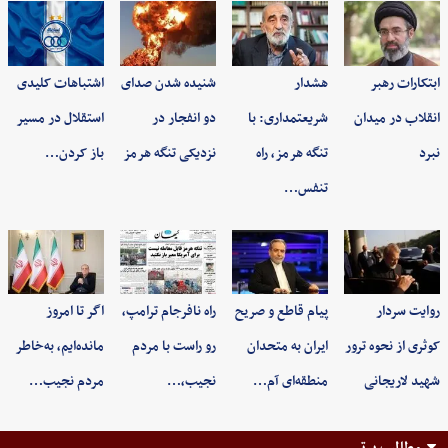
ابتکارات رهبر
هشدار
شنیده شدن صدای
اشتباهات کلیدی
انقلاب در میدان
شریعتمداری: با
دو انفجار در
استقلال در مسیر
نبرد
تنگه هرمز، راه
نزدیکی تنگه هرمز
باز کردن…
تنفس…
روایت سردار
پیام قاطع و صریح
راه نافرجام ترامپ،
اگر تا امروز
کوثری از نحوه ترور
ایران به متحدان
رو راست با مردم
مانده‌ایم، به‌خاطر
شهید لاریجانی
منطقه‌ای آم…
نجیب،…
مردم نجیب…
مطالب برتر