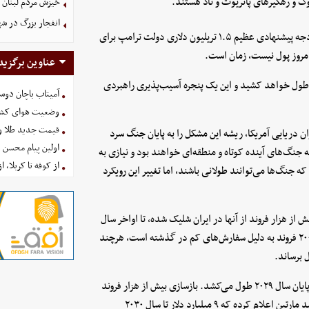
ک و رهگیرهای پاتریوت و تاد هستند.
خیزش مردم لبنان 
انفجار بزرگ در شه
تحلیلگران این مؤسسه وابسته به واشنگتن تأکید کرده‌اند که اگرچه بودجه پیشنهادی عظیم ۱.۵ تریلیون دلاری دولت ترامپ برای
عناوین برگزید
 طول خواهد کشید و این یک پنجره آسیب‌پذیری راهبردی
آمیتاب باچان دوست
وضعیت هوای کشور امروز 
قیمت جدید طلا و سکه امروز ۱۶ 
 دریایی آمریکا، ریشه این مشکل را به پایان جنگ سرد
اولین پیام محسن 
جنگ‌های آینده کوتاه و منطقه‌ای خواهند بود و نیازی به
از کوفه تا کربلا، ا
جنگ‌ها می‌توانند طولانی باشند، اما تغییر این رویکرد
 هزار فروند از آنها در ایران شلیک شده، تا اواخر سال
۲۰۳۰ به سطح قبل از جنگ بازمی‌گردد. دلیل آن، تولید سالانه کمتر از ۲۰۰ فروند به دلیل سفارش‌های کم در گذشته است، هرچند
 برساند.
برای سامانه دفاع هوایی تاد، بازسازی حدود ۲۹۰ رهگیر مصرف‌شده تا پایان سال ۲۰۲۹ طول می‌کشد. بازسازی بیش از هزار فروند
رهگیر پاتریوت نیز تا اواسط سال ۲۰۲۹ پایان خواهد یافت. شرکت لاکهید مارتین اعلام کرده که ۹ میلیارد دلار تا سال ۲۰۳۰