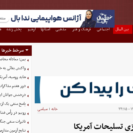
بین الملل
اجتماعی
فرهنگ و هنر
مذهبی
استانها
آرشیو
پخش زنده
ه
سرخط خبرها
یمن: معادله محاصره
واکنش بقائی به خی
شاید روسیه، آمریکا
دور هفتم مذاکرات
درخشش جوانان ایر
پاسخ منفی یک لژیو
۱۴
خانه
سیاسی
|
روبیو در رأس فشار
تاثیرات منفی جنگ ع
ازی تسلیحات آمریکا
نتایج آزمون مدارس