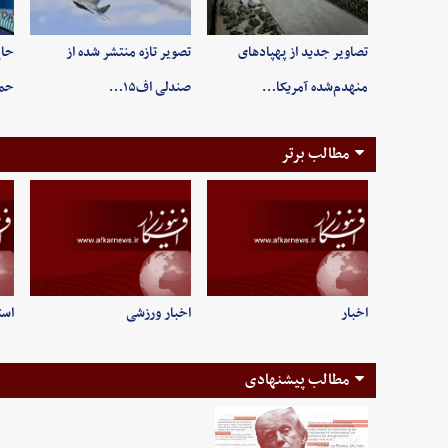
تصاویر جدید از پهپادهای
تصویر تازه منتشر شده از
حاج
منهدم‌شده آمریکا…
صندلی اف۱۵…
حم
مطالب برتر
اخبار
اخبار ورزشی
است
مطالب پیشنهادی