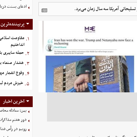
ادعای بسنت درباره 
سلیحاتی آمریکا سه سال زمان می‌برد.
پربیننده‌ترین
مقاومت اسلامی ع
۱.
انداختیم
حمله سایبری با
۲.
هشدار صنعاء ب
۳.
وقوع انفجار م
۴.
خیزش مردم لبن
۵.
آخرین اخبار
یمن: معادله محاصره
دور هفتم مذاکرات
روبیو در رأس فشار