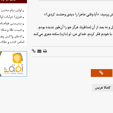
اولین پیام محسن 
رش پرسید: «آیا وقتی ماجرا را دیدی وحشت کردی؟»
فوری/ جزئیات اولی
پیش‌بینی هواشناسی امروز
ه بعد از آن (مناظره)، هرگز جو را آن‌طور ندیده بودم.
قیمت طلا و سکه امروز پنجشنب
، با خودم فکر کردم، خدای من، او (دارد) سکته مغزی می‌کند
ادعای واکنش رهبر
اساس کذب و خلاف 
کامالا هریس