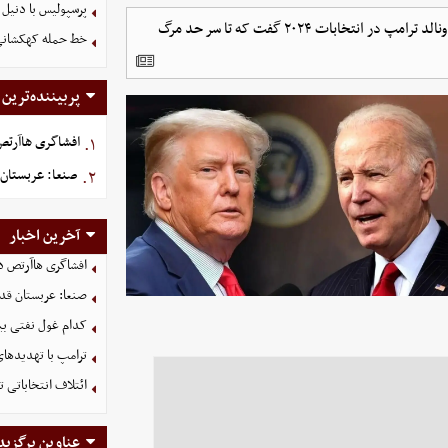
پرسپولیس با دنیل 
بانوی اول سابق آمریکا جیل بایدن درباره آخرین مناظره جو بایدن با دونالد ترامپ در انتخابات ۲۰۲۴ گفت که تا سر حد مرگ
خط حمله کهکشانی گ
پربیننده‌ترین
افشاگری هاآرتص د
۱.
صنعا: عربستان 
۲.
آخرین اخبار
افشاگری هاآرتص درب
صنعا: عربستان قدر
کدام غول نفتی بیش
ترامپ با تهدیدهای
ائتلاف انتخاباتی 
عناوین برگزید