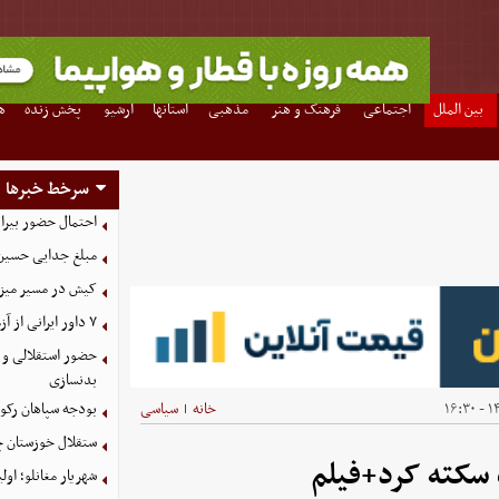
بین الملل
اجتماعی
فرهنگ و هنر
مذهبی
استانها
آرشیو
پخش زنده
ه
سرخط خبرها
احتمال حضور بیرا
مبلغ جدایی حسین 
کیش در مسیر میزبانی
۷ داور ایرانی از آزمون نخبگان آسیا سربلند بیرون آمدند
حضور استقلالی و 
بدنسازی
۱۴
خانه
سیاسی
بودجه سپاهان رکورد زد؛ تصویب
|
ستقلال خوزستان چ
 سکته کرد+فیلم
شهریار مغانلو؛ اول