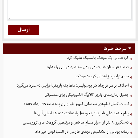
سرخط خبرها
کره شمالی یک موشک بالستیک شلیک کرد
صنعا: عربستان قدرت دور زدن محاصره دریایی را ندارد
خشم ترامپ از افشای کمبود موشک
اختلاف بر سر قرارداد در پرسپولیس؛ فقط یک بازیکن افزایش دستمزد می‌گیرد
جدول زمان‌بندی واریز کالابرگ الکترونیکی برای مشمولان
لیست کامل فیلم‌های سینمایی امروز تلویزیون پنجشنبه 15 مرداد 1405
پیام جدید علی تاجرنیا؛ پنجره نقل‌وانتقالات دغدغه اصلی آبی‌ها
دستگیری ۸ نفر از اشرار مسلح شاخص و مرتبطین گروهک های تروریستی
رسانه یونانی از بلاتکلیفی مهدی طارمی در المپیاکوس خبر داد