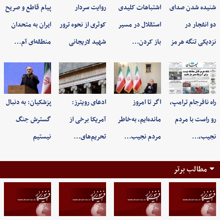
شنیده شدن صدای
اشتباهات کلیدی
روایت سردار
پیام قاطع و صریح
دو انفجار در
استقلال در مسیر
کوثری از نحوه ترور
ایران به متحدان
نزدیکی تنگه هرمز
باز کردن…
شهید لاریجانی
منطقه‌ای آم…
راه نافرجام ترامپ،
اگر تا امروز
ادعای رویترز:
پزشکیان: به‌ دنبال
رو راست با مردم
مانده‌ایم، به‌خاطر
آمریکا برخی از
گسترش جنگ
نجیب،…
مردم نجیب…
تحریم‌های…
نیستیم
مطالب برتر