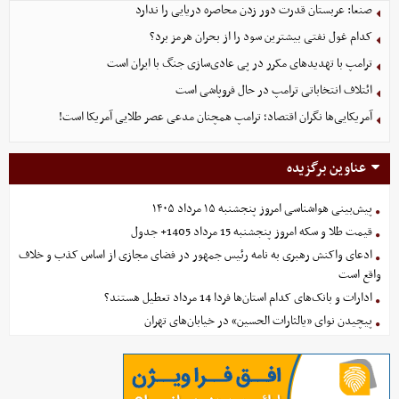
صنعا: عربستان قدرت دور زدن محاصره دریایی را ندارد
کدام غول نفتی بیشترین سود را از بحران هرمز برد؟
ترامپ با تهدیدهای مکرر در پی عادی‌سازی جنگ با ایران است
ائتلاف انتخاباتی ترامپ در حال فروپاشی است
آمریکایی‌ها نگران اقتصاد؛ ترامپ همچنان مدعی عصر طلایی آمریکا است!
عناوین برگزیده
پیش‌بینی هواشناسی امروز پنجشنبه ۱۵ مرداد ۱۴۰۵
قیمت طلا و سکه امروز پنجشنبه 15 مرداد 1405+ جدول
ادعای واکنش رهبری به نامه رئیس جمهور در فضای مجازی از اساس کذب و خلاف
واقع است
ادارات و بانک‌های کدام استان‌ها فردا 14 مرداد تعطیل هستند؟
پیچیدن نوای «یالثارات الحسین» در خیابان‌های تهران