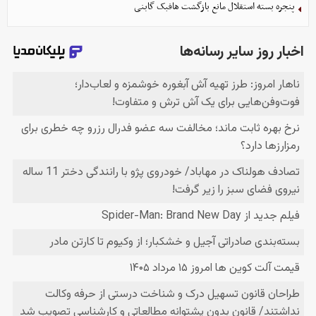
پنجره بسته استقلال مانع بازگشت هافبک گابنی