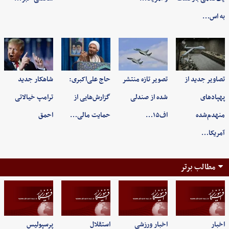
به اس…
تصاویر جدید از
تصویر تازه منتشر
حاج علی‌اکبری:
شاهکار جدید
پهپادهای
شده از صندلی
گزارش‌هایی از
ترامپ خیالاتی
منهدم‌شده
اف۱۵…
حمایت مالی…
احمق
آمریکا…
مطالب برتر
اخبار
اخبار ورزشی
استقلال
پرسپولیس