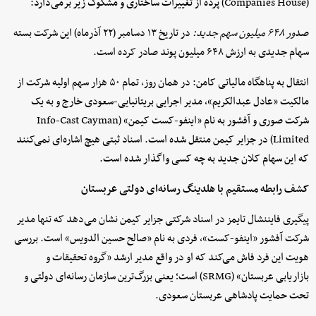
(Companies House) پرده از تغییرات ساختاری و مشکوک زیر برمی‌دارد:
صد
ور ۶۴۸ میلیون سهم جدید:
در تاریخ ۱۳ دسامبر (۲۲ آذرماه) این شرکت بسته
سهام جدیدی به ارزش ۶۴۸ میلیون پوند صادر کرده است.
انتقال به پناهگاه مالیاتی کامن: در همان روز، تمام ۵۰ هزار سهم اولیه شرکت از
مالکیت «عادل عبدالکریم»، مدیر اجرایی بریتانیایی-سعودی خارج و به یک
شرکت صوری و آفشور به نام «اینفو-کست کیمن» (Info-Cast Cayman
Limited) در جزایر کیمن منتقل شده است. اسناد ثبتی هیچ اشاره‌ای نمی‌کنند
که این سهام کلان جدید به چه کسی واگذار شده است.
کشف رابطه مستقیم با هلدینگ رسانه‌ای دولتی عربستان
پیگیری فایننشال تایمز در اسناد شرکتی جزایر کیمن نشان می‌دهد که تنها مدیر
شرکت آفشور «اینفو-کست»، فردی به نام «صالح حسین الدویس» است. بررسی
هویت این فرد فاش می‌کند که او در واقع مدیر ارشد «گروه تحقیقات و
بازاریابی عربستان» (SRMG) است؛ یعنی بزرگ‌ترین سازمان رسانه‌ای دولتی و
تحت حمایت پادشاهی عربستان سعودی.