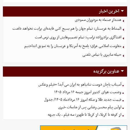
آخرین اخبار
هشدار صنعاء به مزدوران سعودی
المشاط به عربستان: تمام جهان را هم بسیج کنی فایده‌ای برایت نخواهد داشت
افشاگری برادرزاده ترامپ: تمام تصمیم‌هایش از روی ترس است
مقاومت اسلامی عراق: پاسخ به آمریکا و عربستان را به تعویق انداختیم
حمله سایبری با تماس تلفنی
عناوین برگزیده
آمیتاب باچان دوست نتانیاهو به ایران می آید! +فیلم وعکس
وضعیت هوای کشور امروز جمعه ۱۶ مرداد ۱۴۰۵
قیمت جدید طلا و سکه امروز ۱۶ مردادماه ۱۴۰۵/ جدول
اولین پیام محسن رضایی پس از شایعات خبری
از کوفه تا کربلا، از کربلا تا ظهور؛ سه قیام ، یک جبهه