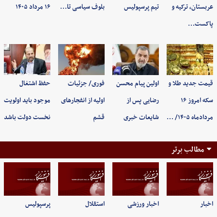
عربستان، ترکیه و
تیم پرسپولیس
بلوف سیاسی تا…
۱۶ مرداد ۱۴۰۵
پاکست…
قیمت جدید طلا و
اولین پیام محسن
فوری/ جزئیات
حفظ اشتغال
سکه امروز ۱۶
رضایی پس از
اولیه از انفجارهای
موجود باید اولویت
مردادماه ۱۴۰۵/ …
شایعات خبری
قشم
نخست دولت باشد
مطالب برتر
اخبار
اخبار ورزشی
استقلال
پرسپولیس