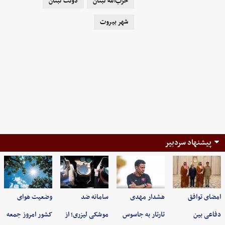
حزب‌الله لبنان
دولت لبنان
شهر بیروت
پیشنهاد سردبیر
امضای توافق
هشدار مهدی
سامانه ضد
وضعیت هوای
دفاعی بین
تارتار به جاسوس
موشکی لیزری؛ از
کشور امروز جمعه