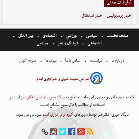
تبلیغات متنی
اخبار پرسپولیس
اخبار استقلال
صفحه نخست
سیاسی
ورزشی
اقتصادی
بین الملل
اجتماعی
فرهنگ و هنر
مذهبی
درباره ما
مرامنامه
تماس با ما
پیوندها
تعرفه اگهی
طراحی سایت خبری و خبرگزاری آسام
کلیه حقوق مادی و معنوی این سایت متعلق به
پایگاه خبری تحلیلی افکارنیوز
است و
استفاده از مطالب با ذکر منبع بلامانع است.
پایگاه خبری افکارخبر توسط سرورهای
گروه نرم افزاری آسام
میزبانی می شود.