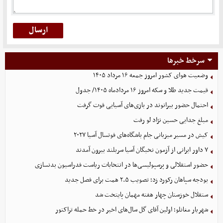
سرخط خبرها
وضعیت هوای کشور امروز جمعه ۱۶ مرداد ۱۴۰۵
قیمت جدید طلا و سکه امروز ۱۶ مردادماه ۱۴۰۵/ جدول
احتمال حضور بیرانوند در بازی‌های آسیایی قوت گرفت
مبلغ جدایی حسین نژاد لو رفت
کیش در مسیر میزبانی جام باشگاه‌های فوتسال آسیا ۲۰۲۷
۷ داور ایرانی از آزمون نخبگان آسیا سربلند بیرون آمدند
حضور استقلالی و پرسپولیسی‌ها در انتخابات ریاست فدراسیون بدنسازی
بودجه سپاهان رکورد زد؛ تصویب ۲.۵ همت برای فصل جدید
ستقلال خوزستان چهار هفته مهمان پایتخت شد
شهریار مغانلو؛ اولین آقای گل سال‌های اخیر در خط حمله تراکتور