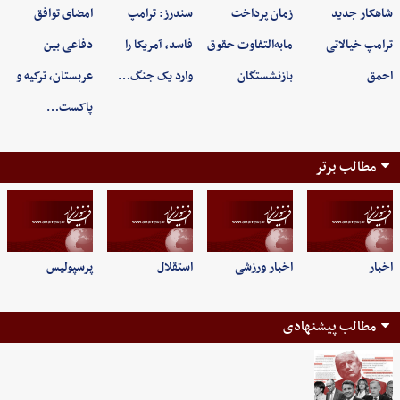
شاهکار جدید
زمان پرداخت
سندرز: ترامپ
امضای توافق
ترامپ خیالاتی
مابه‌التفاوت حقوق
فاسد، آمریکا را
دفاعی بین
احمق
بازنشستگان
وارد یک جنگ…
عربستان، ترکیه و
پاکست…
مطالب برتر
اخبار
اخبار ورزشی
استقلال
پرسپولیس
مطالب پیشنهادی