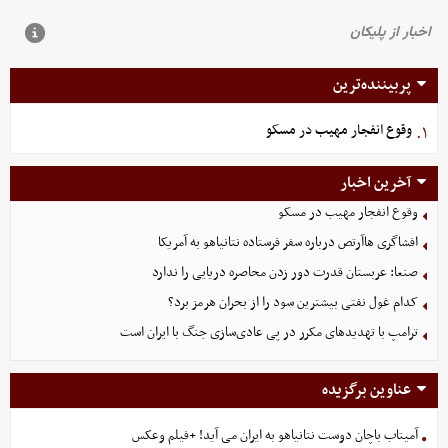
پربیننده‌ترین
وقوع انفجار مهیب در مسکو
۱.
آخرین اخبار
وقوع انفجار مهیب در مسکو
افشاگری هاآرتص درباره سفر فرستاده نتانیاهو به آمریکا
صنعا: عربستان قدرت دور زدن محاصره دریایی را ندارد
کدام غول نفتی بیشترین سود را از بحران هرمز برد؟
ترامپ با تهدیدهای مکرر در پی عادی‌سازی جنگ با ایران است
عناوین برگزیده
آمیتاب باچان دوست نتانیاهو به ایران می آید! +فیلم وعکس