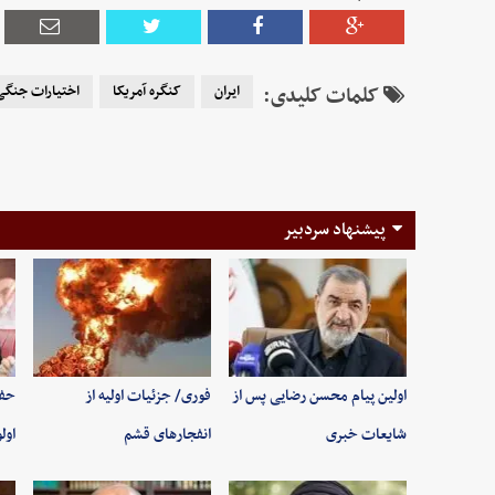
کلمات کلیدی:
ایران
کنگره آمریکا
اختیارات جنگی
پیشنهاد سردبیر
اولین پیام محسن رضایی پس از
فوری/ جزئیات اولیه از
حفظ
شایعات خبری
انفجارهای قشم
اول