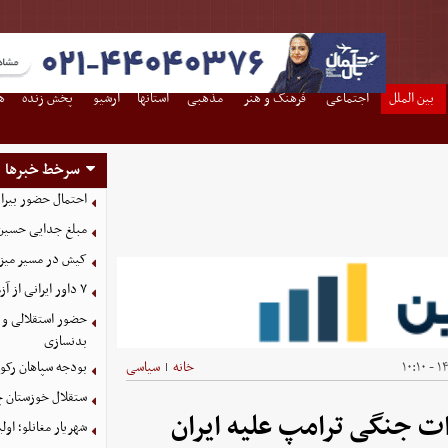
بین الملل
اجتماعی
فرهنگ و هنر
مذهبی
استانها
آرشیو
پخش زنده
ه
سرخط خبرها
احتمال حضور بیرا
مبلغ جدایی حسین 
کیش در مسیر میزبانی
۷ داور ایرانی از آزمون نخبگان آسیا سربلند بیرون آمدند
حضور استقلالی و 
بدنسازی
۱۴۰
خانه
سیاسی
بودجه سپاهان رکورد زد؛ تصویب
|
ستقلال خوزستان چ
ات جنگی ترامپ علیه ایران
شهریار مغانلو؛ اول