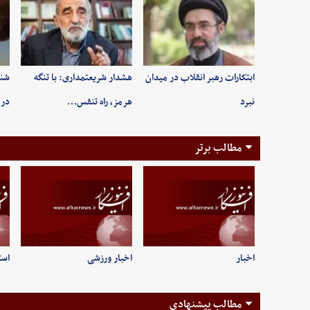
ابتکارات رهبر انقلاب در میدان
هشدار شریعتمداری: با تنگه
شنی
نبرد
هرمز، راه تنفس…
در 
مطالب برتر
اخبار
اخبار ورزشی
است
مطالب پیشنهادی