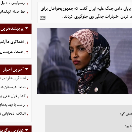
پرسپولیس با دنیل 
 پایان دادن جنگ علیه ایران گفت که جمهوریخواهان برای
خط حمله کهکشانی گ
ود کردن اختیارات جنگی وی جلوگیری کردند.
پربیننده‌ترین
افشاگری هاآرتص د
۱.
صنعا: عربستان 
۲.
آخرین اخبار
افشاگری هاآرتص درب
صنعا: عربستان قدر
کدام غول نفتی بیش
ترامپ با تهدیدهای
ائتلاف انتخاباتی 
 فاش کرد
خورد
عناوین برگزید