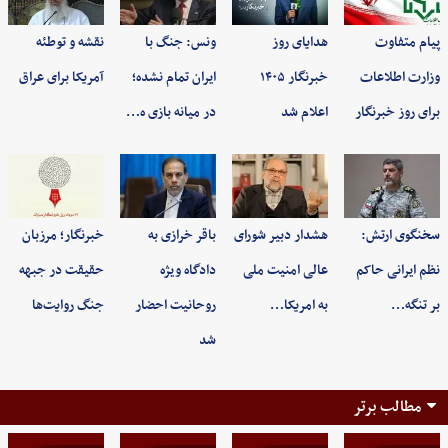
پیام متفاوت
هدایای روز
ونس: جنگ با
نقشه و توطئه
وزارت اطلاعات
خبرنگار ۱۴۰۵
ایران تمام نشده؛
آمریکا برای عراق
برای روز خبرنگار
اعلام شد
در میانه بازی ه…
سخنگوی ارتش:
هشدار دبیر شورای
باقر خرازی به
خبرنگار؛ مرزبان
نظم ایرانی حاکم
عالی امنیت ملی
دادگاه ویژه
حقیقت در جبهه
بر تنگه…
به امریکا…
روحانیت احضار
جنگ روایت‌ها
شد
مطالب برتر