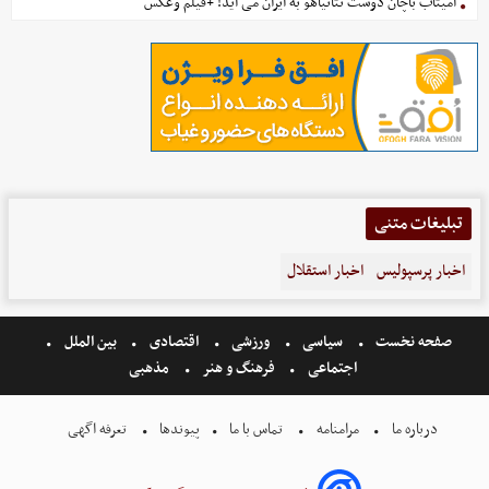
آمیتاب باچان دوست نتانیاهو به ایران می آید! +فیلم وعکس
تبلیغات متنی
اخبار پرسپولیس
اخبار استقلال
صفحه نخست
سیاسی
ورزشی
اقتصادی
بین الملل
اجتماعی
فرهنگ و هنر
مذهبی
درباره ما
مرامنامه
تماس با ما
پیوندها
تعرفه اگهی