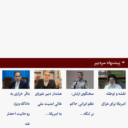
پیشنهاد سردبیر
نقشه و توطئه
سخنگوی ارتش:
هشدار دبیر شورای
باقر خرازی به
آمریکا برای عراق
نظم ایرانی حاکم
عالی امنیت ملی
دادگاه ویژه
بر تنگه…
به امریکا…
روحانیت احضار
شد