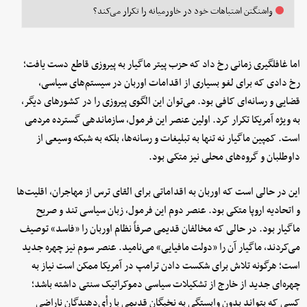
واشنگتن اشتباهات خود در خاورمیانه را تکرار می‌کند؟
اما غافلگیری زمانی رخ داد که حزب پیتر ماگیار به پیروزی قاطع دست یافت؛
رخ دادی که برای لغو بسیاری از اقدامات اوربان در سیستم‌های سیاسی،
قضایی و رسانه‌ای کافی بود. می‌توان این الگوی پیروزی را در کشورهای دیگر،
به ویژه آمریکا تکرار کرد. اولین عنصر این فرمول، سازماندهی گسترده مردمی
است. کمپین ماگیار نه تنها به تبلیغات و رسانه‌ها، بلکه به شبکه وسیعی از
داوطلبان و گروه‌های محلی نیز متکی بود.
این در حالی است که اوربان به اقداماتی برای القای ترس از مهاجران، اقلیت‌ها
و اتحادیه اروپا متکی بود. عنصر دوم این فرمول، زبان سیاسی تند و صریح
ماگیار بود. در حالی که مخالفان قدیمی صرفاً نظام اوربان را «فاسد» توصیف
می‌کردند، ماگیار آن را «دولت مافیایی» می‌نامید. عنصر سوم نیز چهره جدید
است؛ هرگونه تلاش برای شکست دادن ترامپ در آمریکا ممکن است نیاز به
چهره‌ای جدید از خارج از تشکیلات سیاسی دموکراتیک سنتی داشته باشد؛
کسی که بتواند بدون وابستگی به نخبگان قدیمی با رأی‌دهندگان ناراضی