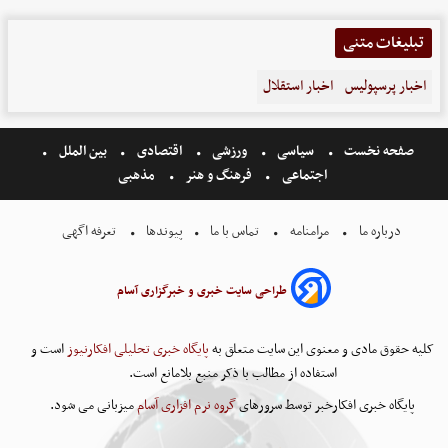
تبلیغات متنی
اخبار پرسپولیس
اخبار استقلال
صفحه نخست
سیاسی
ورزشی
اقتصادی
بین الملل
اجتماعی
فرهنگ و هنر
مذهبی
درباره ما
مرامنامه
تماس با ما
پیوندها
تعرفه اگهی
طراحی سایت خبری و خبرگزاری آسام
کلیه حقوق مادی و معنوی این سایت متعلق به
پایگاه خبری تحلیلی افکارنیوز
است و
استفاده از مطالب با ذکر منبع بلامانع است.
پایگاه خبری افکارخبر توسط سرورهای
گروه نرم افزاری آسام
میزبانی می شود.