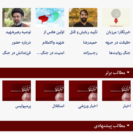
خبرنگار؛ مرزبان
تأیید ربایش و قتل
اولین عکس از
توصیه رهبرشهید
حقیقت در جبهه
حمیدرضا
شهید والامقام
درباره حضور
جنگ روایت‌ها
رجب‌زاده
امنیت در جنگ…
فرزندانش در جنگ
مطالب برتر
اخبار
اخبار ورزشی
استقلال
پرسپولیس
مطالب پیشنهادی