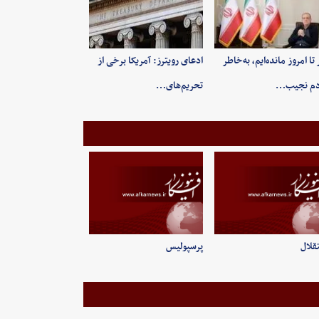
 تا امروز مانده‌ایم، به‌خاطر
ادعای رویترز: آمریکا برخی از
دم نجیب…
تحریم‌های…
قلال
پرسپولیس