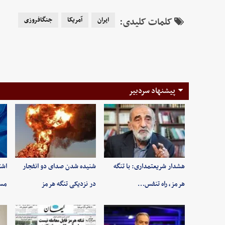
کلمات کلیدی:
ایران
آمریکا
جنگ‎افروزی
پیشنهاد سردبیر
هشدار شریعتمداری: با تنگه
شنیده شدن صدای دو انفجار
اشت
هرمز، راه تنفس…
در نزدیکی تنگه هرمز
مسی