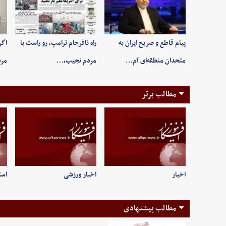
پیام قاطع و صریح ایران به
راه نافرجام ترامپ، رو راست با
اگر
متحدان منطقه‌ای آم…
مردم نجیب،…
مر
مطالب برتر
اخبار
اخبار ورزشی
است
مطالب پیشنهادی