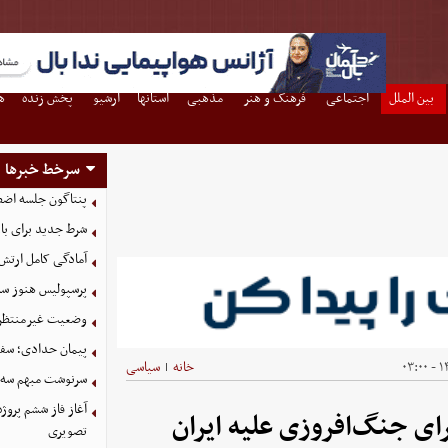
بین الملل
اجتماعی
فرهنگ و هنر
مذهبی
استانها
آرشیو
پخش زنده
ه
سرخط خبرها
پنتاگون جلسه اضطر
شرط جدید برای با
آمادگی کامل ارتش
پرسپولیس هنوز سه
وضعیت غیرمنتظره
پیمان حدادی؛ سفی
۱۴
خانه
سیاسی
|
سرنوشت مبهم سه خ
آغاز فاز ششم پروژ
ای جنگ‌افروزی علیه ایران
تصویری