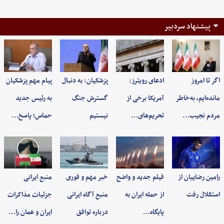
پیشنهاد سردبیر
اگر تا امروز
ادعای رویترز:
پزشکیان: به‌ دنبال
پیام مهم پزشکیان
مانده‌ایم، به‌خاطر
آمریکا برخی از
گسترش جنگ
به رئیس جدید
مردم نجیب…
تحریم‌های…
نیستیم
حماس؛ پاسخ…
رامین رضاییان از
فیلم جدید و واضح
خبر مهم و فوری
منبع ایرانی
استقلال رفت
از حمله ایران به
منبع آگاه ایرانی
جزئیات مذاکرات
پایگاه…
درباره توافق
ایران و عمان را…