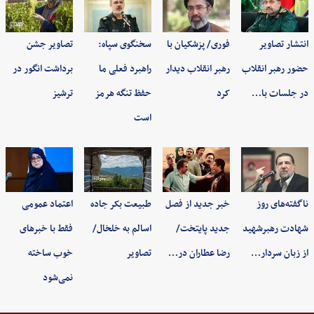
انتشار تصاویر
فوری/ پزشکیان با
سخنگوی سپاه:
تصاویر جشن
حضور رهبر انقلاب
رهبر انقلاب دیدار
راهبرد فعلی ما
برداشت انگور در
در جلسات با…
کرد
حفظ تنگه هرمز
ترشیز
است
ناگفته‌های روز
خبر جدید از فصل
طبیعت بکر جاده
اعتماد عمومی
شهادت رهبرشهید
جدید پایتخت/
اسالم به خلخال/
فقط با خبرهای
از زبان سردار…
رضا عطاران در…
تصاویر
خوب ساخته
نمی‌شود