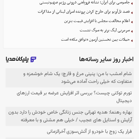
جاسوسی برای ایران؛ نشانه فروپاشی درونی رژیم صهیونیستی
قصد تل‌آویو برای خارج کردن پرونده اسرای لبنانی از مذاکرات
اعلام مخالفت مجلس با افزایش قیمت بنزین
سرمربی لیگ برتر به سوگ نشست
حملات یمن نخستین آزمون «توافق مکه» است