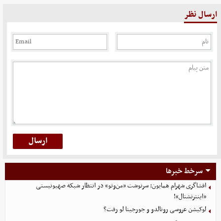
ارسال نظر
سرخط خبرها
افشاگری شهرام همایون: سرنوشت «من‌وتو» در انتظار شبکه صهیونیستی
«اینترنشنال»!
لوکیشن عروسی رونالدو و جورجینا لو رفت؟