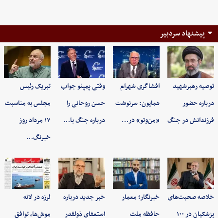
پیشنهاد سردبیر
توصیه رهبرشهید
افشاگری شهرام
وقتی پمپئو جواب
تبریک رئیس
درباره حضور
همایون: سرنوشت
حسن روحانی را
مجلس به مناسبت
فرزندانش در جنگ
«من‌وتو» در…
درباره جنگ با…
۱۷ مرداد روز
خبرنگ…
خلاصه صحبت‌های
خبرنگار؛ معمار
خبر جدید درباره
لرزه در لانه
پزشکیان در ۱۰۰
حافظه ملت
استعفای ذولقدر
موش‌ها، توافق