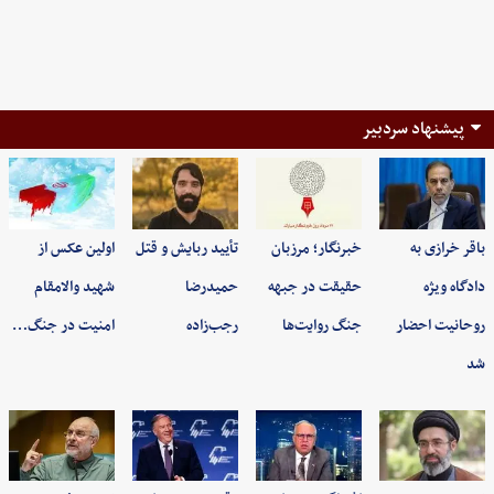
پیشنهاد سردبیر
باقر خرازی به
خبرنگار؛ مرزبان
تأیید ربایش و قتل
اولین عکس از
دادگاه ویژه
حقیقت در جبهه
حمیدرضا
شهید والامقام
روحانیت احضار
جنگ روایت‌ها
رجب‌زاده
امنیت در جنگ…
شد