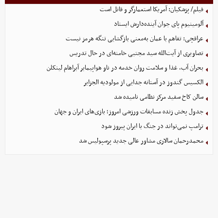
فیلم/ پزشکیان: آمریکا استعمارگر و قاتل است
آلومینیوم پای جوان آینده‌دارش ایستاد
عراقچی: تفاهم با عمان به‌معنی بازگشایی تنگه هرمز نیست
تصاویری از آیت‌الله سید مجتبی خامنه‌ای در حال تدریس
بحران آب، غذا و سلامت روان خدمه در ناو هواپیمابر آبراهام لینکلن
الکسیس گندوز در آستانه جدایی از مولودیه الجزایر
سالن کاخ سفید مرکز نظامی نامیده شد
جدول پخش زنده مسابقات ورزشی امروز؛ بازی‌های ایران و جهان
ترامپ نمی‌تواند در جنگ با ایران پیروز شود
محمدرحمان سالاری مشاور عالی جدید پرسپولیس شد