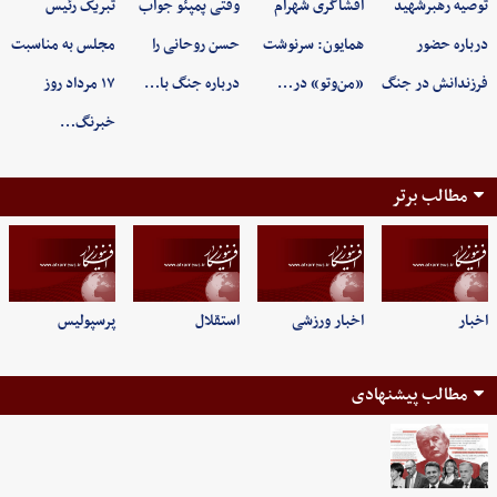
توصیه رهبرشهید
افشاگری شهرام
وقتی پمپئو جواب
تبریک رئیس
درباره حضور
همایون: سرنوشت
حسن روحانی را
مجلس به مناسبت
فرزندانش در جنگ
«من‌وتو» در…
درباره جنگ با…
۱۷ مرداد روز
خبرنگ…
مطالب برتر
اخبار
اخبار ورزشی
استقلال
پرسپولیس
مطالب پیشنهادی