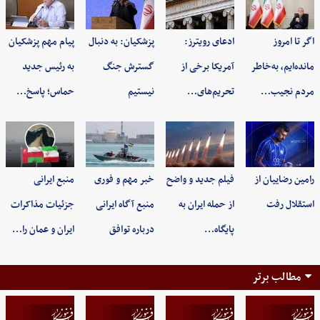
اگر تا امروز
ادعای رویترز:
پزشکیان: به‌ دنبال
پیام مهم پزشکیان
مانده‌ایم، به‌خاطر
آمریکا برخی از
گسترش جنگ
به رئیس جدید
مردم نجیب…
تحریم‌های…
نیستیم
حماس؛ پاسخ…
رامین رضاییان از
فیلم جدید و واضح
خبر مهم و فوری
منبع ایرانی
استقلال رفت
از حمله ایران به
منبع آگاه ایرانی
جزئیات مذاکرات
پایگاه…
درباره توافق
ایران و عمان را…
مطالب برتر