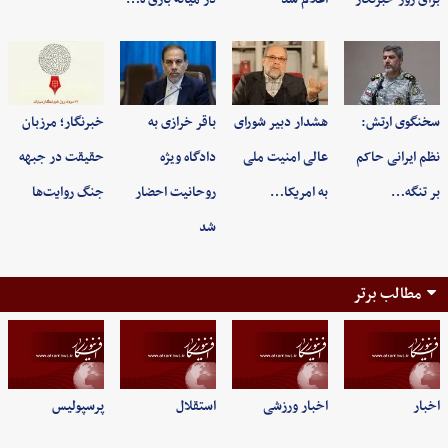
سخنگوی ارتش:
هشدار دبیر شورای
باقر خرازی به
خبرنگار؛ مرزبان
نظم ایرانی حاکم
عالی امنیت ملی
دادگاه ویژه
حقیقت در جبهه
بر تنگه…
به امریکا…
روحانیت احضار
جنگ روایت‌ها
شد
مطالب برتر
اخبار
اخبار ورزشی
استقلال
پرسپولیس