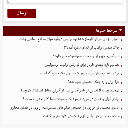
سرخط خبرها
اصرار مهدی تارتار کارساز شد؛ پرسپولیس دوباره سراغ مدافع نساجی رفت
چاک شومر: ترامپ از کدام سیاره آمده؟!
آیا رئیس‌جمهور از وضعیت سفره مردم خبر دارد؟
تصمیم تازه مهدی تارتار برای لو رفتن ترکیب پرسپولیس
مردی که عربستان برای سرش ۵ میلیون دلار جایزه گذاشت
چرا ایران وارد جنگ تحمیلی سوم شد؟
تمجید رسانه آلبانیایی از یاسر آسانی پس از گلزنی مقابل استقلال خوزستان
توافق ایران و عمان در مورد هرمز؛ یک پیشرفت، اما گام بعدی چیست؟
ادعای محمدباقر خرازی در خصوص فیلم های منتشرشده از وی در فضای مجازی
میلاد محمدی در اولین بازی فیکسش کارت قرمز گرفت