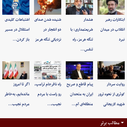
ابتکارات رهبر
هشدار
شنیده شدن صدای
اشتباهات کلیدی
انقلاب در میدان
شریعتمداری: با
دو انفجار در
استقلال در مسیر
نبرد
تنگه هرمز، راه
نزدیکی تنگه هرمز
باز کردن…
تنفس…
روایت سردار
پیام قاطع و صریح
راه نافرجام ترامپ،
اگر تا امروز
کوثری از نحوه ترور
ایران به متحدان
رو راست با مردم
مانده‌ایم، به‌خاطر
شهید لاریجانی
منطقه‌ای آم…
نجیب،…
مردم نجیب…
مطالب برتر