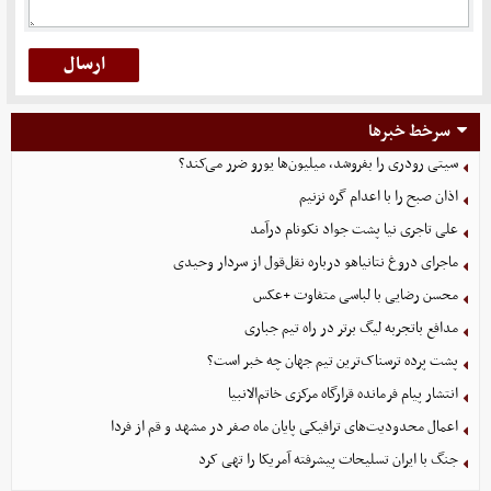
سرخط خبرها
سیتی رودری را بفروشد، میلیون‌ها یورو ضرر می‌کند؟
اذان صبح را با اعدام گره نزنیم
علی تاجری‌ نیا پشت جواد نکونام درآمد
ماجرای دروغ نتانیاهو درباره نقل‌قول از سردار وحیدی
محسن رضایی با لباسی متفاوت +عکس
مدافع باتجربه لیگ برتر در راه تیم جباری
پشت پرده ترسناک‌ترین تیم جهان چه خبر است؟
انتشار پیام فرمانده قرارگاه مرکزی خاتم‌الانبیا
اعمال محدودیت‌های ترافیکی پایان ماه صفر در مشهد و قم از فردا
جنگ با ایران تسلیحات پیشرفته آمریکا را تهی کرد