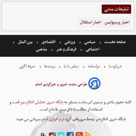
تبلیغات متنی
اخبار پرسپولیس
اخبار استقلال
صفحه نخست
سیاسی
ورزشی
اقتصادی
بین الملل
اجتماعی
فرهنگ و هنر
مذهبی
درباره ما
مرامنامه
تماس با ما
پیوندها
تعرفه اگهی
طراحی سایت خبری و خبرگزاری آسام
کلیه حقوق مادی و معنوی این سایت متعلق به
پایگاه خبری تحلیلی افکارنیوز
است و
استفاده از مطالب با ذکر منبع بلامانع است.
پایگاه خبری افکارخبر توسط سرورهای
گروه نرم افزاری آسام
میزبانی می شود.