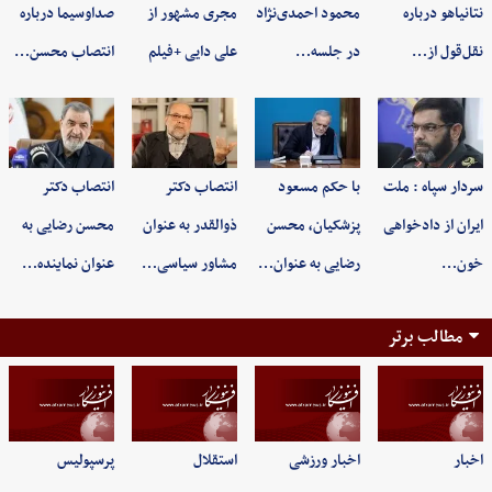
نتانیاهو درباره
محمود احمدی‌نژاد
مجری مشهور از
صداوسیما درباره
نقل‌قول از…
در جلسه…
علی دایی +فیلم
انتصاب محسن…
سردار سپاه : ملت
با حکم مسعود
انتصاب دکتر
انتصاب دکتر
ایران از دادخواهی
پزشکیان، محسن
ذوالقدر به عنوان
محسن رضایی به
خون…
رضایی به عنوان…
مشاور سیاسی…
عنوان نماینده…
مطالب برتر
اخبار
اخبار ورزشی
استقلال
پرسپولیس