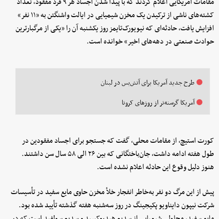
مقامات آمریکایی اعلام کردند که با پیدا شدن اجساد هر ۹ فرد مفقود، تعداد
کشته‌های ناشی از ترکیدن یک مخزن شیمیایی در ایالت واشنگتن به «۱۱ نفر»
افزایش یافت، حادثه‌ای که نیویورک‌تایمز روز یکشنبه آن را «یکی از مرگبارترین
حوادث صنعتی در دهه‌های اخیر» خوانده است.
طرح جدید آمریکا برای آتش‌بس در لبنان
آمریکا گرسنه‌تر از روزهای کرونا
کورت استیچ، از مقامات محلی، گفت که جستجو برای اجساد مفقودین در
طول هفته ادامه داشت، جان‌باختگانی که بین ۲۶ الی ۵۸ سال سن داشتند.
هنوز دلیل وقوع این حادثه اعلام نشده است.
پیش از این مرگ دو نفر به‌خاطر انفجار خلأ مخزن حاوی مایع سفید در تأسیسات
شرکت نیپون دایناویو پکیجینگ در روز سه‌شنبه هفته گذشته تأیید شده بود.
مایع سفید، محلولی شیمیایی از سدیم هیدروکسید و سدیم سولفید است که در