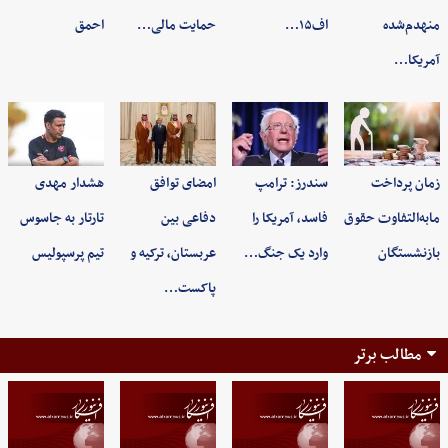
منهدم‌شده
اف۱۵…
حمایت مالی…
احمق
آمریکا…
زمان پرداخت
سندرز: ترامپ
امضای توافق
هشدار مهدی
مابه‌التفاوت حقوق
فاسد، آمریکا را
دفاعی بین
تارتار به جاسوس
بازنشستگان
وارد یک جنگ…
عربستان، ترکیه و
تیم پرسپولیس
پاکست…
مطالب برتر