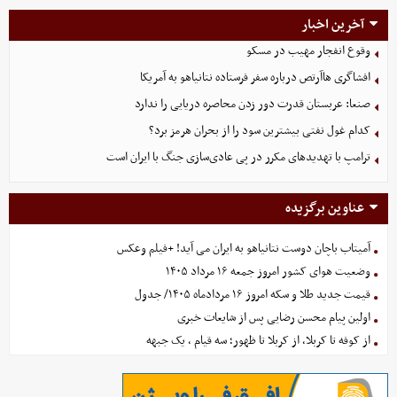
آخرین اخبار
وقوع انفجار مهیب در مسکو
افشاگری هاآرتص درباره سفر فرستاده نتانیاهو به آمریکا
صنعا: عربستان قدرت دور زدن محاصره دریایی را ندارد
کدام غول نفتی بیشترین سود را از بحران هرمز برد؟
ترامپ با تهدیدهای مکرر در پی عادی‌سازی جنگ با ایران است
عناوین برگزیده
آمیتاب باچان دوست نتانیاهو به ایران می آید! +فیلم وعکس
وضعیت هوای کشور امروز جمعه ۱۶ مرداد ۱۴۰۵
قیمت جدید طلا و سکه امروز ۱۶ مردادماه ۱۴۰۵/ جدول
اولین پیام محسن رضایی پس از شایعات خبری
از کوفه تا کربلا، از کربلا تا ظهور؛ سه قیام ، یک جبهه