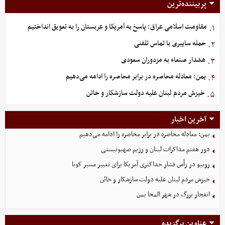
پربیننده‌ترین
مقاومت اسلامی عراق: پاسخ به آمریکا و عربستان را به تعویق انداختیم
۱.
حمله سایبری با تماس تلفنی
۲.
هشدار صنعاء به مزدوران سعودی
۳.
یمن: معادله محاصره در برابر محاصره را ادامه می‌دهیم
۴.
خیزش مردم لبنان علیه دولت سازشکار و خائن
۵.
آخرین اخبار
یمن: معادله محاصره در برابر محاصره را ادامه می‌دهیم
دور هفتم مذاکرات لبنان و رژیم صهیونیستی
روبیو در رأس فشار حداکثری آمریکا برای تغییر مسیر کوبا
خیزش مردم لبنان علیه دولت سازشکار و خائن
انفجار بزرگ در شهر المخا یمن
عناوین برگزیده