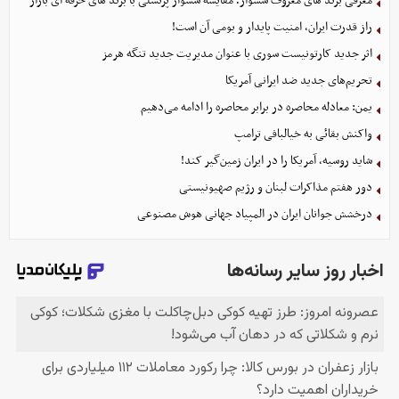
معرفی برند های معروف سشوار؛ مقایسه سشوار پرنسلی با برند های حرفه ای بازار
راز قدرت ایران، امنیت پایدار و بومی آن است!
اثر جدید کارتونیست سوری با عنوان مدیریت جدید تنگه هرمز
تحریم‌های جدید ضد ایرانی آمریکا
یمن: معادله محاصره در برابر محاصره را ادامه می‌دهیم
واکنش بقائی به خیالبافی ترامپ
شاید روسیه، آمریکا را در ایران زمین‌گیر کند!
دور هفتم مذاکرات لبنان و رژیم صهیونیستی
درخشش جوانان ایران در المپیاد جهانی هوش مصنوعی