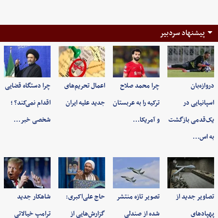
پیشنهاد سردبیر
دروازه‌بان
چرا محمد صلاح
اعمال تحریم‌های
چرا دستگاه قضایی
اسپانیایی در
ترکیه را به عربستان
جدید علیه ایران
اقدام نمی‌کند؟ ؛
یک‌قدمی بازگشت
و آمریکا…
شخصی خبر…
به اس…
تصاویر جدید از
تصویر تازه منتشر
حاج علی‌اکبری:
شاهکار جدید
پهپادهای
شده از صندلی
گزارش‌هایی از
ترامپ خیالاتی