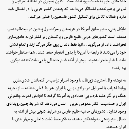
جنگ‌های اخیر به شدت تیره شده است. اکنون بسیاری در منطقه اسرائیل را
نیرویی برهم‌زننده و اشغالگر می‌دانند که چندین کشور عربی را در اشغال خود
دارد و فعالانه تلاش برای تشکیل کشور فلسطین را خنثی می‌کند.
مایکل رتنی، سفیر سابق آمریکا در عربستان و سرکنسول پیشین در بیت‌المقدس،
معتقد است کشورهای عربی خلیج فارس و پاکستان زیر فشار تن به عادی‌سازی
نخواهند داد. او می‌گوید: «آنها فقط دندان روی جگر می‌گذارند و تمام تلاش
خود را می‌کنند تا رابطه با آمریکا را بدون انفجار حفظ کنند. همه منتظر خواهند
ماند تا غبار ماجرا بنشیند، پیش از آنکه قدم جنجالی یا بی‌ثبات‌کننده دیگری
بردارند.»
به نوشته وال استریت ژورنال، با وجود اصرار ترامپ بر گنجاندن عادی‌سازی
روابط اعراب با اسرائیل در توافق نهایی با ایران، شرایط فعلی منطقه – از تجربه
جنگ ویرانگر علیه غزه و بی‌اعتمادی به آمریکا گرفته تا افزایش قدرت چانه‌زنی
ایران و حساسیت افکار عمومی عربی – نشان می‌دهد که شرایط چنین رویدادی
وجود ندارد. کشورهای حاشیه خلیج فارس در شرایط کنونی بیش از آنکه به
دنبال امتیازدهی به واشنگتن باشند، به فکر حفظ ثبات داخلی و مهار تنش با
ایران هستند.