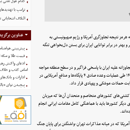
کدام غول نفتی بیش
ترامپ با تهدیدهای
ائتلاف انتخاباتی 
عناوین برگزید
گه هرمز نتیجه تجاوزگری آمریکا و رژیم صهیونیستی به
بهتر در برابر توانایی ایران برای بستن دل‌بخواهی تنگه
پیش‌بینی هواشناسی امروز
قیمت طلا و سکه امروز پنجشنب
ادعای واکنش رهبر
وزانه علیه ایران با پاسخی فراگیر و در سطح منطقه مواجه
اساس کذب و خلاف 
خواهد شد، پس از آغاز حملات آمریکایی-صهیونیستی در ۹ اسفند ۱۴۰۴ طی عملیات وعده صادق ۴ پایگاه‌ها و منافع آمریکایی در
ادارات و بانک‌های کدام استان
بت حملات موشکی و پهپادی قرار داد.
پیچیدن نوای «یالث
 کشتی‌های کشورهای متخاصم و متحدان آن‌ها که میزبان
ی دیگر کشورها باید با هماهنگی کامل مقامات ایرانی انجام
ه‌اند.
آمریکا که در میانه مذاکرات تهران-واشنگتن برای پایان جنگ