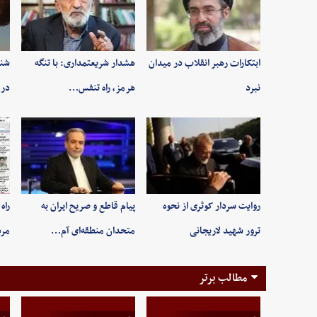
ابتکارات رهبر انقلاب در میدان
هشدار شریعتمداری: با تنگه
شنی
نبرد
هرمز، راه تنفس…
در 
روایت سردار کوثری از نحوه
پیام قاطع و صریح ایران به
راه
ترور شهید لاریجانی
متحدان منطقه‌ای آم…
مر
مطالب برتر