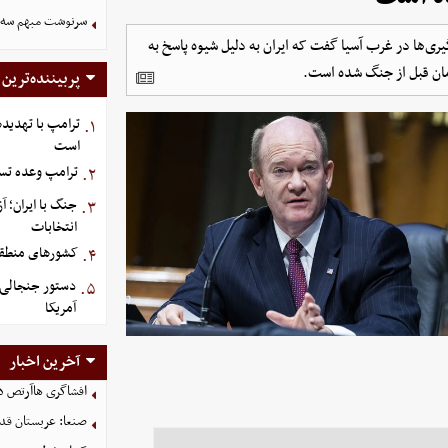
سرنوشت مبهم سه خ
ری‌ها در غرب آسیا گفت که ایران به دلیل شیوه پاسخ به
زمان قبل از جنگ شده است.
پربیننده‌ترین
ترامپ با تهدیده
۱.
است
ترامپ وعده تسل
۲.
جنگ با ایران؛ 
۳.
انتخابات
کشورهای منطقه،
۴.
دستور جنجالی ت
۵.
آمریکا
آخرین اخبار
افشاگری هاآرتص درب
صنعا: عربستان قدر