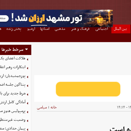
بین الملل
اجتماعی
فرهنگ و هنر
مذهبی
استانها
آرشیو
پخش زنده
ه
سرخط خبرها
هلاکت اعضای یک 
ابتکارات رهبر انق
پورجمشیدیان: اربعین ۱۴۰۵ با بالاترین سطح امنی
پنتاگون جلسه اضطر
شرط جدید برای با
آمادگی کامل ارتش
۱۴
خانه
سیاسی
|
پرسپولیس هنوز سه
وضعیت غیرمنتظره
ده است
پیمان حدادی؛ سفی