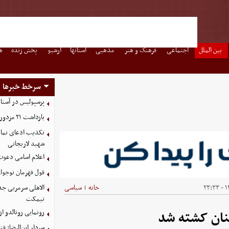
بین الملل
اجتماعی
فرهنگ و هنر
مذهبی
استانها
آرشیو
پخش زنده
ه
سرخط خبرها
پرسپولیس در آستانه جذب ۳ 
بازداشت ۲۱ مزدور موساد و ۴ شرور مسلح توسط وزارت اطلاعات
تکذیب ادعای نمای
شهید لاریجانی
اعلام اسامی دعوت
قول قهرمان نوجوان
۱۴
خانه
سیاسی
الاهلی سرمربی جد
|
نیمکت
رونمایی رونالدو 
ان کشته شد
سردار ابن‌الرضا: فن