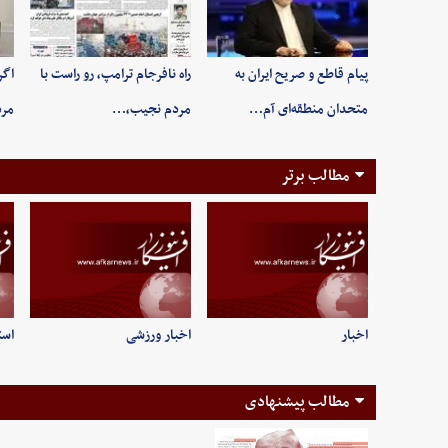
پیام قاطع و صریح ایران به
راه نافرجام ترامپ، رو راست با
اگر
متحدان منطقه‌ای آم…
مردم نجیب،…
مر
مطالب برتر
اخبار
اخبار ورزشی
است
مطالب پیشنهادی