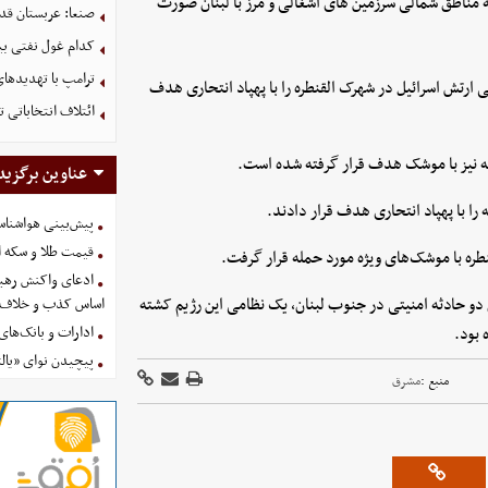
 مناطق شمالی سرزمین های اشغالی و مرز با لبنان صورت
صنعا: عربستان قدر
کدام غول نفتی بیش
ترامپ با تهدیدهای
ارتش اسرائیل در شهرک القنطره را با پهپاد انتحاری هدف
ائتلاف انتخاباتی 
ه نیز با موشک هدف قرار گرفته شده است.
عناوین برگزید
ا با پهپاد انتحاری هدف قرار دادند.
پیش‌بینی هواشناسی امروز
قیمت طلا و سکه امروز پنجشنب
طره با موشک‌های ویژه مورد حمله قرار گرفت.
ادعای واکنش رهبر
 دو حادثه امنیتی در جنوب لبنان، یک نظامی این رژیم کشته
اساس کذب و خلاف 
ادارات و بانک‌های کدام استان
پیچیدن نوای «یالث
منبع :
مشرق