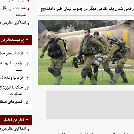
زخمی شدن یک نظامی دیگر در جنوب لبنان خبر دادند.
عقب‌نشینی رئال، چ
همیشه
افشاگری هاآرتص درب
پربیننده‌ترین
علت انفجار جبل‌
۱.
ترامپ با تهدید
۲.
است
ترامپ وعده تسل
۳.
جنگ با ایران؛ 
۴.
انتخابات
کشورهای منطقه،
۵.
آخرین اخبار
افشاگری هاآرتص درب