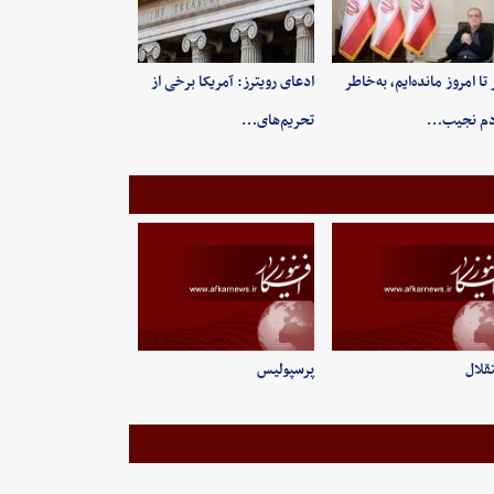
 تا امروز مانده‌ایم، به‌خاطر
ادعای رویترز: آمریکا برخی از
دم نجیب…
تحریم‌های…
قلال
پرسپولیس