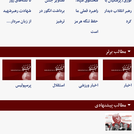
فوری/ پزشکیان با
سخنگوی سپاه:
تصاویر جشن
ناگفته‌های روز
رهبر انقلاب دیدار
راهبرد فعلی ما
برداشت انگور در
شهادت رهبرشهید
کرد
حفظ تنگه هرمز
ترشیز
از زبان سردار…
است
مطالب برتر
اخبار
اخبار ورزشی
استقلال
پرسپولیس
مطالب پیشنهادی