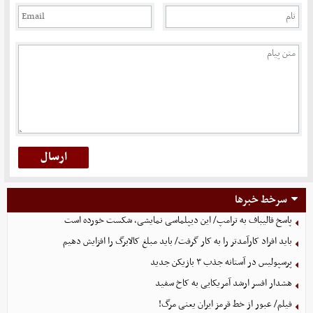
سرخط خبرها
پاسخ قالیباف به ترامپ/ این دیپلماسی نمایشی، شکست خورده است
باید افراد کارآمدتر را به کار گرفت/ باید مبلغ کالابرگ را افزایش دهیم
پرسپولیس در آستانه جذب ۳ بازیکن جدید
هشدار افسر ارشد آمریکایی به کاخ سفید
فیلم/ عبور از خط قرمز ایران یعنی مرگ!