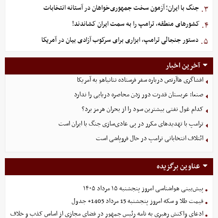
جنگ با ایران؛ آزمون سخت جمهوری‌خواهان در آستانه انتخابات
۳.
کشورهای منطقه، ترامپ را به سمت ایران کشاندند!
۴.
دستور جنجالی ترامپ، ابزاری برای سرکوب آزادی بیان در آمریکا
۵.
آخرین اخبار
افشاگری هاآرتص درباره سفر فرستاده نتانیاهو به آمریکا
صنعا: عربستان قدرت دور زدن محاصره دریایی را ندارد
کدام غول نفتی بیشترین سود را از بحران هرمز برد؟
ترامپ با تهدیدهای مکرر در پی عادی‌سازی جنگ با ایران است
ائتلاف انتخاباتی ترامپ در حال فروپاشی است
عناوین برگزیده
پیش‌بینی هواشناسی امروز پنجشنبه ۱۵ مرداد ۱۴۰۵
قیمت طلا و سکه امروز پنجشنبه 15 مرداد 1405+ جدول
ادعای واکنش رهبری به نامه رئیس جمهور در فضای مجازی از اساس کذب و خلاف