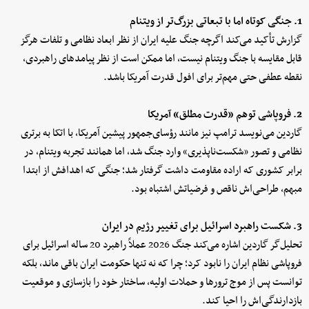
1. جنگی کوتاه اما با تبعاتی بزرگ‌تر از ویتنام
گزارش تأکید می‌کند اگرچه جنگ علیه ایران از نظر ابعاد نظامی و تلفات هرگز
قابل مقایسه با جنگ ویتنام نیست، اما ممکن است از نظر پیامدهای راهبردی،
نقطه عطفی حتی مهم‌تر برای افول قدرت آمریکا باشد.
2. فروپاشی توهم «قدرت مطلق» آمریکا
گاردین می‌نویسد ترامپ نیز مانند رؤسای‌جمهور پیشین آمریکا، با اتکا به برتری
نظامی و تصور «شکست‌ناپذیری» وارد جنگ شد، اما همانند تجربه ویتنام، در
برابر کشوری که اراده مقاومت داشت گرفتار شد؛ جنگی که اهدافش از ابتدا
مبهم، طراحی‌اش ناقص و فرضیاتش اشتباه بود.
3. شکست راهبرد اسرائیل برای تغییر رژیم در ایران
تحلیل‌گر گاردین اشاره می‌کند جنگ 2026 عملاً راهبرد 20 ساله اسرائیل برای
فروپاشی نظام ایران را نابود کرد؛ چرا که نه تنها حکومت ایران باقی ماند، بلکه
توانست پس از موج ترورها و حملات اولیه، ساختار خود را بازسازی و موقعیت
بازدارندگی‌اش را احیا کند.