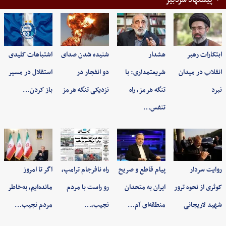
پیشنهاد سردبیر
ابتکارات رهبر
هشدار
شنیده شدن صدای
اشتباهات کلیدی
انقلاب در میدان
شریعتمداری: با
دو انفجار در
استقلال در مسیر
نبرد
تنگه هرمز، راه
نزدیکی تنگه هرمز
باز کردن…
تنفس…
روایت سردار
پیام قاطع و صریح
راه نافرجام ترامپ،
اگر تا امروز
کوثری از نحوه ترور
ایران به متحدان
رو راست با مردم
مانده‌ایم، به‌خاطر
شهید لاریجانی
منطقه‌ای آم…
نجیب،…
مردم نجیب…