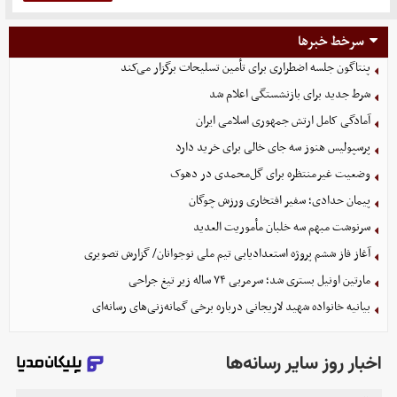
سرخط خبرها
پنتاگون جلسه اضطراری برای تأمین تسلیحات برگزار می‌کند
شرط جدید برای بازنشستگی اعلام شد
آمادگی کامل ارتش جمهوری اسلامی ایران
پرسپولیس هنوز سه جای خالی برای خرید دارد
وضعیت غیرمنتظره برای گل‌محمدی در دهوک
پیمان حدادی؛ سفیر افتخاری ورزش چوگان
سرنوشت مبهم سه خلبان مأموریت العدید
آغاز فاز ششم پروژه استعدادیابی تیم ملی نوجوانان/ گزارش تصویری
مارتین اونیل بستری شد؛ سرمربی ۷۴ ساله زیر تیغ جراحی
بیانیه خانواده شهید لاریجانی درباره برخی گمانه‌زنی‌های رسانه‌ای