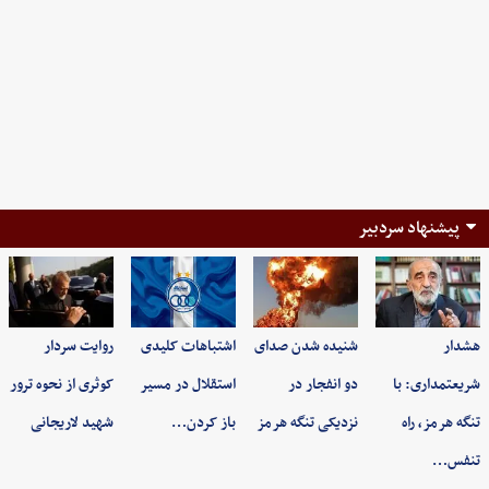
پیشنهاد سردبیر
هشدار
شنیده شدن صدای
اشتباهات کلیدی
روایت سردار
شریعتمداری: با
دو انفجار در
استقلال در مسیر
کوثری از نحوه ترور
تنگه هرمز، راه
نزدیکی تنگه هرمز
باز کردن…
شهید لاریجانی
تنفس…