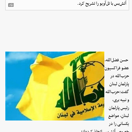
آتش‌بس با تل‌آویو را تشریح کرد.
حسن فضل‌الله،
عضو فراکسیون
حزب‌الله در
پارلمان لبنان
گفت:حزب‌الله
و نبیه بری،
رئیس پارلمان
لبنان، مواضع
یکسانی را در
خصوص آتش‌بس اتخاذ کرده‌اند.