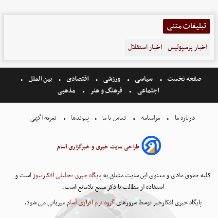
تبلیغات متنی
اخبار پرسپولیس
اخبار استقلال
صفحه نخست
سیاسی
ورزشی
اقتصادی
بین الملل
اجتماعی
فرهنگ و هنر
مذهبی
درباره ما
مرامنامه
تماس با ما
پیوندها
تعرفه اگهی
طراحی سایت خبری و خبرگزاری آسام
کلیه حقوق مادی و معنوی این سایت متعلق به
پایگاه خبری تحلیلی افکارنیوز
است و
استفاده از مطالب با ذکر منبع بلامانع است.
پایگاه خبری افکارخبر توسط سرورهای
گروه نرم افزاری آسام
میزبانی می شود.