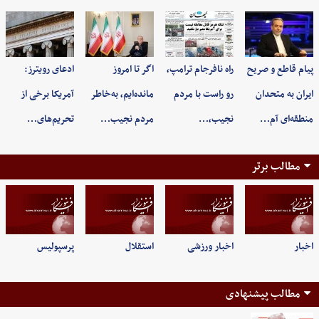
پیام قاطع و صریح
راه نافرجام ترامپ،
اگر تا امروز
ادعای رویترز:
ایران به متحدان
رو راست با مردم
مانده‌ایم، به‌خاطر
آمریکا برخی از
منطقه‌ای آم…
نجیب،…
مردم نجیب…
تحریم‌های…
مطالب برتر
اخبار
اخبار ورزشی
استقلال
پرسپولیس
مطالب پیشنهادی