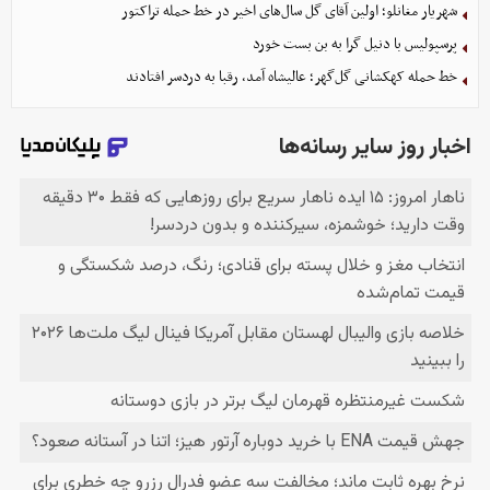
شهریار مغانلو؛ اولین آقای گل سال‌های اخیر در خط حمله تراکتور
پرسپولیس با دنیل گرا به بن بست خورد
خط حمله کهکشانی گل‌گهر؛ عالیشاه آمد، رقبا به دردسر افتادند