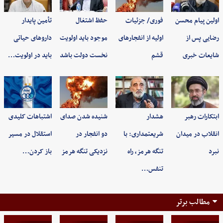
اولین پیام محسن
فوری/ جزئیات
حفظ اشتغال
تأمین پایدار
رضایی پس از
اولیه از انفجارهای
موجود باید اولویت
داروهای حیاتی
شایعات خبری
قشم
نخست دولت باشد
باید در اولویت…
ابتکارات رهبر
هشدار
شنیده شدن صدای
اشتباهات کلیدی
انقلاب در میدان
شریعتمداری: با
دو انفجار در
استقلال در مسیر
نبرد
تنگه هرمز، راه
نزدیکی تنگه هرمز
باز کردن…
تنفس…
مطالب برتر