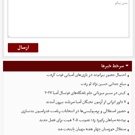
سرخط خبرها
احتمال حضور بیرانوند در بازی‌های آسیایی قوت گرفت
مبلغ جدایی حسین نژاد لو رفت
کیش در مسیر میزبانی جام باشگاه‌های فوتسال آسیا ۲۰۲۷
۷ داور ایرانی از آزمون نخبگان آسیا سربلند بیرون آمدند
حضور استقلالی و پرسپولیسی‌ها در انتخابات ریاست فدراسیون بدنسازی
بودجه سپاهان رکورد زد؛ تصویب ۲.۵ همت برای فصل جدید
ستقلال خوزستان چهار هفته مهمان پایتخت شد