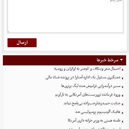
سرخط خبرها
احتمال سفر ویتکاف و کوشنر به اوکراین و روسیه
دستگیری مسئول یک اداره آستارا در پرونده فساد مالی
مسیر درآمدزایی فراموش شده لیگ برتری‌ها
ورود فرمانده تروریست‌های آمریکایی به تل‌آویو
جنایت حمیدرضارجب‌زاده بی‌پاسخ نماند
هافبک آلومینیوم پرسپولیسی شد
طعنه همتی به وزیر خزانه داری آمریکا