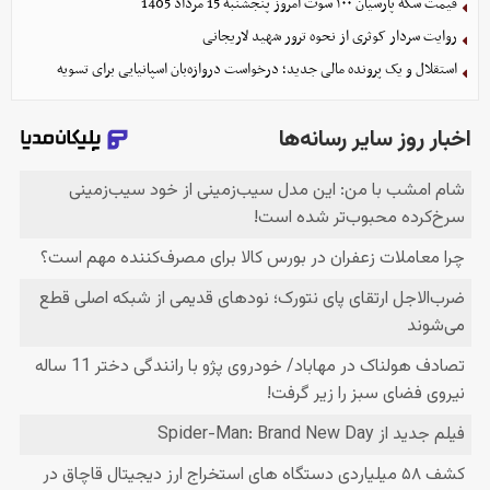
قیمت سکه پارسیان ۱۰۰ سوت امروز پنجشنبه 15 مرداد 1405
روایت سردار کوثری از نحوه ترور شهید لاریجانی
استقلال و یک پرونده مالی جدید؛ درخواست دروازه‌بان اسپانیایی برای تسویه