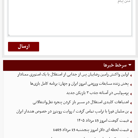
سرخط خبرها
اولین واکنش رامین رضاییان پس از جدایی از استقلال با یک استوری معنادار
پخش زنده مسابقات ورزشی امروز ایران و جهان؛ برنامه کامل بازی‌ها
پرسپولیس در آستانه جذب ۳ بازیکن جدید
اشتباهات کلیدی استقلال در مسیر باز کردن پنجره نقل‌وانتقالاتی
بن سلمان فورا با ترامپ تماس گرفت / روایت رویترز در خصوص هشدار ایران
قیمت گوشت امروز 15 مرداد ۱۴۰۵
قیمت لحظه ای دلار امروز پنجشنبه 15 مرداد 1405