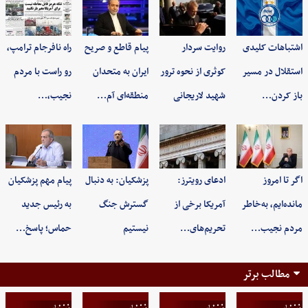
اشتباهات کلیدی
روایت سردار
پیام قاطع و صریح
راه نافرجام ترامپ،
استقلال در مسیر
کوثری از نحوه ترور
ایران به متحدان
رو راست با مردم
باز کردن…
شهید لاریجانی
منطقه‌ای آم…
نجیب،…
اگر تا امروز
ادعای رویترز:
پزشکیان: به‌ دنبال
پیام مهم پزشکیان
مانده‌ایم، به‌خاطر
آمریکا برخی از
گسترش جنگ
به رئیس جدید
مردم نجیب…
تحریم‌های…
نیستیم
حماس؛ پاسخ…
مطالب برتر