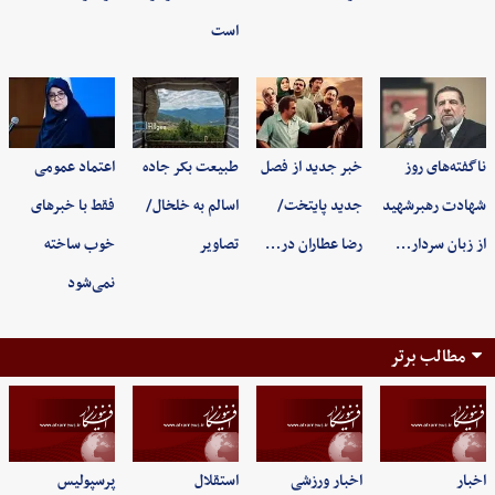
است
ناگفته‌های روز
خبر جدید از فصل
طبیعت بکر جاده
اعتماد عمومی
شهادت رهبرشهید
جدید پایتخت/
اسالم به خلخال/
فقط با خبرهای
از زبان سردار…
رضا عطاران در…
تصاویر
خوب ساخته
نمی‌شود
مطالب برتر
اخبار
اخبار ورزشی
استقلال
پرسپولیس