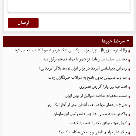
سرخط خبرها
وال‌استریت ژورنال: تهران برای بازگشایی تنگه هرمز ۵ شرط کلیدی تعیین کرد
نخستین جلسه مدیرعامل تراکتور با جواد نکونام برگزار شد
رسوایی دیپلماسی آمریکا در برابر ایران توسط بلاگر آمریکایی!
هدایت ممبینی بدون پاسخ به سوالات خبرنگاران رفت
افتتاحیه ون وار/ گزارش تصویری
تست مخفیانه پدافند اسرائیل از ترس ایران
شروع درخشان مهاجم نفت آبادان پیش از آغاز لیگ برتر
واکنش حشد شعبی به اتهام‌ علیه رئیس این سازمان
کمال شرف توافق مکه را به سخره گرفت
چگونه از مزاحم تلفنی و پیامکی شکایت کنیم؟