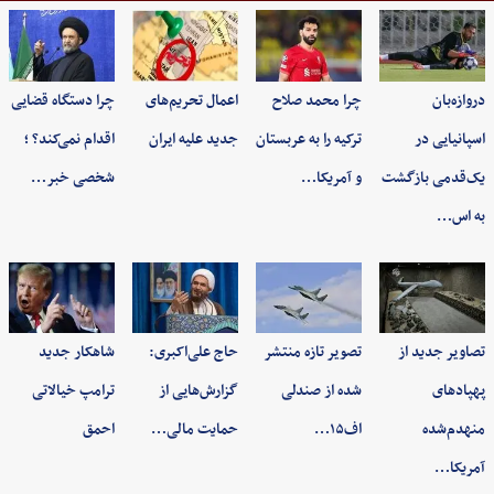
دروازه‌بان
چرا محمد صلاح
اعمال تحریم‌های
چرا دستگاه قضایی
اسپانیایی در
ترکیه را به عربستان
جدید علیه ایران
اقدام نمی‌کند؟ ؛
یک‌قدمی بازگشت
و آمریکا…
شخصی خبر…
به اس…
تصاویر جدید از
تصویر تازه منتشر
حاج علی‌اکبری:
شاهکار جدید
پهپادهای
شده از صندلی
گزارش‌هایی از
ترامپ خیالاتی
منهدم‌شده
اف۱۵…
حمایت مالی…
احمق
آمریکا…