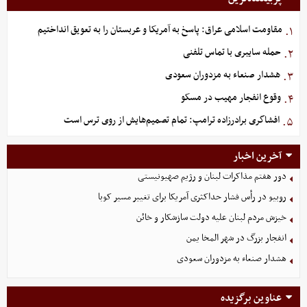
مقاومت اسلامی عراق: پاسخ به آمریکا و عربستان را به تعویق انداختیم
۱.
حمله سایبری با تماس تلفنی
۲.
هشدار صنعاء به مزدوران سعودی
۳.
وقوع انفجار مهیب در مسکو
۴.
افشاگری برادرزاده ترامپ: تمام تصمیم‌هایش از روی ترس است
۵.
آخرین اخبار
دور هفتم مذاکرات لبنان و رژیم صهیونیستی
روبیو در رأس فشار حداکثری آمریکا برای تغییر مسیر کوبا
خیزش مردم لبنان علیه دولت سازشکار و خائن
انفجار بزرگ در شهر المخا یمن
هشدار صنعاء به مزدوران سعودی
عناوین برگزیده