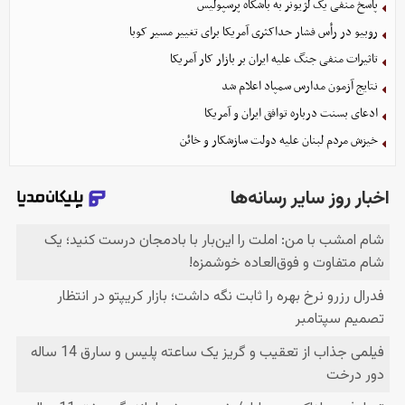
پاسخ منفی یک لژیونر به باشگاه پرسپولیس
روبیو در رأس فشار حداکثری آمریکا برای تغییر مسیر کوبا
تاثیرات منفی جنگ علیه ایران بر بازار کار آمریکا
نتایج آزمون مدارس سمپاد اعلام شد
ادعای بسنت درباره توافق ایران و آمریکا
خیزش مردم لبنان علیه دولت سازشکار و خائن