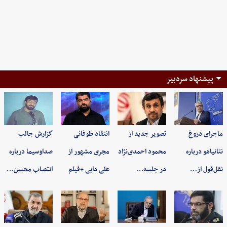
پیشنهاد سردبیر
ماجرای دروغ
تصویر جدید از
انتقاد طوفانی
گزارش جالب
نتانیاهو درباره
محمود احمدی‌نژاد
مجری مشهور از
صداوسیما درباره
نقل‌قول از…
در جلسه…
علی دایی +فیلم
انتصاب محسن…