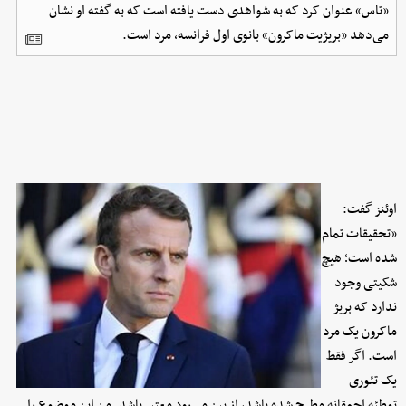
«تاس» عنوان کرد که به شواهدی دست یافته است که به گفته او نشان
می‌دهد «بریژیت ماکرون» بانوی اول فرانسه، مرد است.
اوئنز گفت:
«تحقیقات تمام
شده است؛ هیچ
شکیتی وجود
ندارد که بریژ
ماکرون یک مرد
است. اگر فقط
یک تئوری
توطئه احمقانه مطرح شده باشد، از بین می‌رود معتبر باشد. من این موضوع را