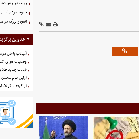
روبیو در رأس فشار
خیزش مردم لبنان 
انفجار بزرگ در شه
عناوین برگزید
آمیتاب باچان دوست
وضعیت هوای کشور امروز 
قیمت جدید طلا و سکه امروز ۱۶ 
اولین پیام محسن 
از کوفه تا کربلا، ا