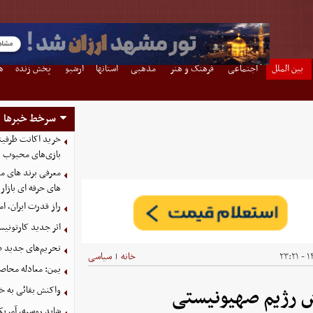
بین الملل
اجتماعی
فرهنگ و هنر
مذهبی
استانها
آرشیو
پخش زنده
ه
سرخط خبرها
بازی‌های محبوب
معرفی برند های مع
های حرفه ای بازار
راز قدرت ایران، ا
اثر جدید کارتونی
تحریم‌های جدید ضد
۱۴
خانه
سیاسی
|
یمن: معادله محاصره
واکنش بقائی به خی
ش رژیم صهیونیستی
شاید روسیه، آمریکا