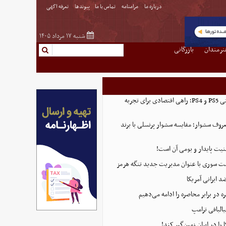
درباره ما
مرامنامه
تماس با ما
پیوندها
تعرفه اگهی
شنبه ۱۷ مرداد ۱۴۰۵
نرمندان
بازرگانی
خرید اکانت ظرفیتی PS5 و PS4؛ راهی اقتصادی برای تجربه
روف سشوار؛ مقایسه سشوار پرنسلی با برند
منیت پایدار و بومی آن است!
ست سوری با عنوان مدیریت جدید تنگه هرمز
 ایرانی آمریکا
 در برابر محاصره را ادامه می‌دهیم
البافی ترامپ
 را در ایران زمین‌گیر کند!