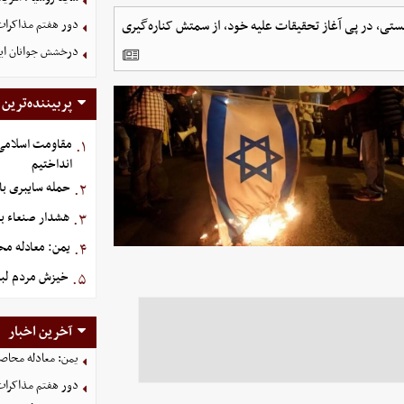
تی، در پی آغاز تحقیقات علیه خود، از سمتش کناره‌گیری
دور هفتم مذاکرات
درخشش جوانان ایر
پربیننده‌ترین
مقاومت اسلامی ع
۱.
انداختیم
حمله سایبری با
۲.
هشدار صنعاء ب
۳.
یمن: معادله محا
۴.
خیزش مردم لبن
۵.
آخرین اخبار
یمن: معادله محاصره
دور هفتم مذاکرات