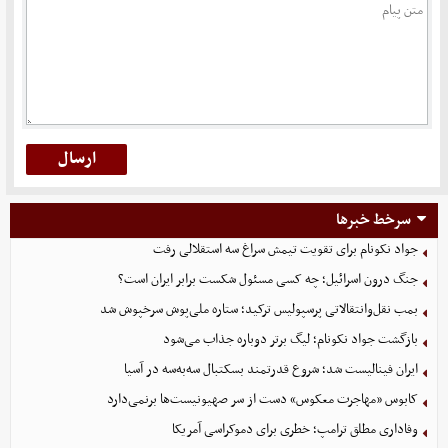
سرخط خبرها
جواد نکونام برای تقویت تیمش سراغ سه استقلالی رفت
جنگ درون اسرائیل؛ چه کسی مسئول شکست برابر ایران است؟
بمب نقل‌وانتقالاتی پرسپولیس ترکید؛ ستاره ملی‌پوش سرخپوش شد
بازگشت جواد نکونام؛ لیگ برتر دوباره جذاب می‌شود
ایران فینالیست شد؛ شروع قدرتمند بسکتبال سه‌به‌سه در آسیا
کابوس «مهاجرت معکوس» دست از سر صهیونیست‌ها برنمی‌دارد
وفاداری مطلق ترامپ؛ خطری برای دموکراسی آمریکا