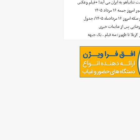
 نتانیاهو به ایران می آید! +فیلم وعکس
جمعه ۱۶ مرداد ۱۴۰۵
مردادماه ۱۴۰۵/ جدول
رضایی پس از شایعات خبری
ز کربلا تا ظهور؛ سه قیام ، یک جبهه