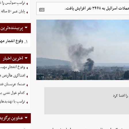
ترامپ سوئیس را ت
۳۴۶ نفر افزایش یافت.
پایان عمر ۵۰ ساله دلارهای نفتی به دست ایران
پربیننده‌ترین
وقوع انفجار مه
۱.
آخرین اخبار
وقوع انفجار مهی
افشاگری هاآرتص درب
صنعا: عربستان قدر
کدام غول نفتی بیش
را افشا کرد
ترامپ با تهدیدهای
عناوین برگزید