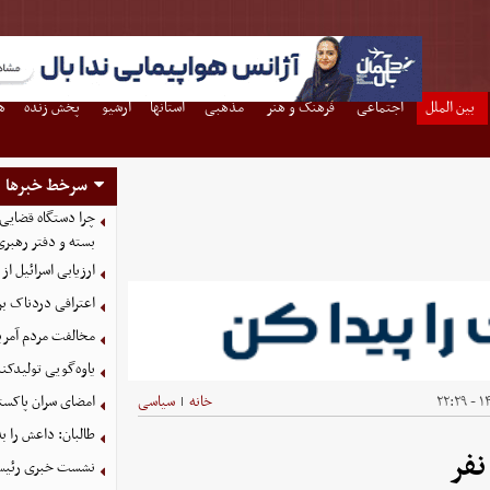
بین الملل
اجتماعی
فرهنگ و هنر
مذهبی
استانها
آرشیو
پخش زنده
ه
سرخط خبرها
چرا دستگاه قضایی
بسته و دفتر رهبری
ارزیابی اسرائیل از 
اعترافی دردناک ب
مخالفت مردم آمریک
یاوه‌گویی تولیدکن
۱۴۰
خانه
سیاسی
امضای سران پاکستا
|
طالبان: داعش را ب
نشست خبری رئیس‌ج