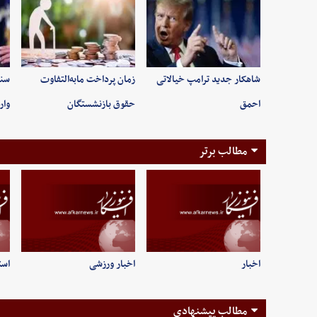
شاهکار جدید ترامپ خیالاتی
زمان پرداخت مابه‌التفاوت
سند
احمق
حقوق بازنشستگان
وار
مطالب برتر
اخبار
اخبار ورزشی
است
مطالب پیشنهادی