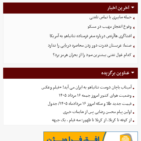
آخرین اخبار
حمله سایبری با تماس تلفنی
وقوع انفجار مهیب در مسکو
افشاگری هاآرتص درباره سفر فرستاده نتانیاهو به آمریکا
صنعا: عربستان قدرت دور زدن محاصره دریایی را ندارد
کدام غول نفتی بیشترین سود را از بحران هرمز برد؟
عناوین برگزیده
آمیتاب باچان دوست نتانیاهو به ایران می آید! +فیلم وعکس
وضعیت هوای کشور امروز جمعه ۱۶ مرداد ۱۴۰۵
قیمت جدید طلا و سکه امروز ۱۶ مردادماه ۱۴۰۵/ جدول
اولین پیام محسن رضایی پس از شایعات خبری
از کوفه تا کربلا، از کربلا تا ظهور؛ سه قیام ، یک جبهه