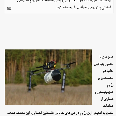
برداشتند؛ این حادثه بار دیگر توان پهپادی مقاومت لبنان و چالش‌های
امنیتی پیش روی اسرائیل را برجسته کرد.
همزمان با
حضور بنیامین
نتانیاهو
نخست‌وزیر
رژیم
صهیونیستی و
شماری از
مقامات
بلندپایه امنیتی این رژیم در مرزهای شمالی فلسطین اشغالی، این منطقه هدف