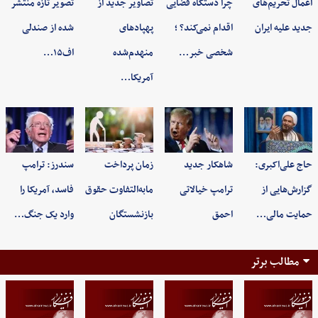
اعمال تحریم‌های
چرا دستگاه قضایی
تصاویر جدید از
تصویر تازه منتشر
جدید علیه ایران
اقدام نمی‌کند؟ ؛
پهپادهای
شده از صندلی
شخصی خبر…
منهدم‌شده
اف۱۵…
آمریکا…
حاج علی‌اکبری:
شاهکار جدید
زمان پرداخت
سندرز: ترامپ
گزارش‌هایی از
ترامپ خیالاتی
مابه‌التفاوت حقوق
فاسد، آمریکا را
حمایت مالی…
احمق
بازنشستگان
وارد یک جنگ…
مطالب برتر