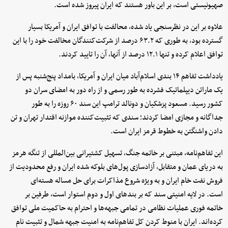
صهیونیستی است، بر این باور هستند که ایران پیروز شده است.
علاوه بر این در نظرسنجی یاد شده، محالفت با توافق ایران و آمریکا بسیار
گسترده بود، به طوری که ۶۳.۲ درصد از شرکت‌کنندگان مخالفت خود را با این
توافق اعلام کرده و تنها ۱۲.۱ درصد از آنها، آن را تایید کردند.
یادداشت تفاهم ۱۴ بندی اسلام‌آباد میان ایران و آمریکا، بامداد پنج‌شنبه پس از
یک ماراتن دیپلماتیک فشرده به طور رسمی و از راه دور به امضای سران دو
کشور رسید. مسعود پزشکیان و دونالد ترامپ این سند ۶۰ روزه را به طور
جداگانه و مجازی امضا کردند؛ سندی که تثبیت‌کننده موازنه اقتدار تهران و تن
دادن واشنگتن به خطوط قرمز ایران است.
این تفاهم‌نامه، مبتنی بر خاتمه جنگ، تسهیل کشتیرانی بین‌المللی از تنگه هرمز
به دریای عمان و متقابل، آزادسازی پول‌های بلوکه شده ایران و رفع محدودیت از
فروش نفت خام ایران و به ویژه شروع مذاکرات برای حل مساله هسته‌ای
است. در لایه امنیتی سند که بر بندهای اول و دوم استوار است، طرفین بر
خاتمه فوری عملیات نظامی در تمامی جبهه‌ها و احترام به حاکمیت ملی توافق
کرده‌اند. ایران با منوط کردن کل تفاهم‌نامه به امنیت جبهه شمال و تثبیت نام