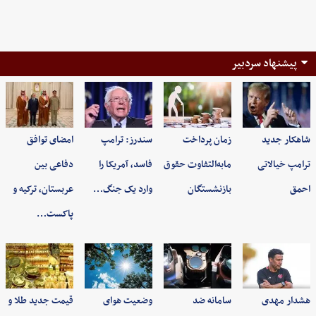
پیشنهاد سردبیر
شاهکار جدید
زمان پرداخت
سندرز: ترامپ
امضای توافق
ترامپ خیالاتی
مابه‌التفاوت حقوق
فاسد، آمریکا را
دفاعی بین
احمق
بازنشستگان
وارد یک جنگ…
عربستان، ترکیه و
پاکست…
هشدار مهدی
سامانه ضد
وضعیت هوای
قیمت جدید طلا و