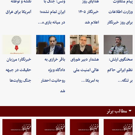
پیام متفاوت
هدایای روز
ونس: جنگ با
نقشه و توطئه
وزارت اطلاعات
خبرنگار ۱۴۰۵
ایران تمام نشده؛
آمریکا برای عراق
برای روز خبرنگار
اعلام شد
در میانه بازی ه…
سخنگوی ارتش:
هشدار دبیر شورای
باقر خرازی به
خبرنگار؛ مرزبان
نظم ایرانی حاکم
عالی امنیت ملی
دادگاه ویژه
حقیقت در جبهه
بر تنگه…
به امریکا…
روحانیت احضار
جنگ روایت‌ها
شد
مطالب برتر