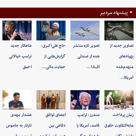
پیشنهاد سردبیر
تصاویر جدید از
تصویر تازه منتشر
حاج علی‌اکبری:
شاهکار جدید
پهپادهای
شده از صندلی
گزارش‌هایی از
ترامپ خیالاتی
منهدم‌شده
اف۱۵…
حمایت مالی…
احمق
آمریکا…
زمان پرداخت
سندرز: ترامپ
امضای توافق
هشدار مهدی
مابه‌التفاوت حقوق
فاسد، آمریکا را
دفاعی بین
تارتار به جاسوس