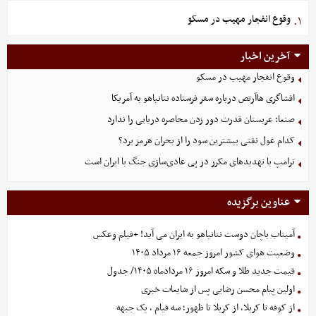
وقوع انفجار مهیب در مسکو
۱.
آخرین اخبار
وقوع انفجار مهیب در مسکو
افشاگری هاآرتص درباره سفر فرستاده نتانیاهو به آمریکا
صنعا: عربستان قدرت دور زدن محاصره دریایی را ندارد
کدام غول نفتی بیشترین سود را از بحران هرمز برد؟
ترامپ با تهدیدهای مکرر در پی عادی‌سازی جنگ با ایران است
عناوین برگزیده
آمیتاب باچان دوست نتانیاهو به ایران می آید! +فیلم وعکس
وضعیت هوای کشور امروز جمعه ۱۶ مرداد ۱۴۰۵
قیمت جدید طلا و سکه امروز ۱۶ مردادماه ۱۴۰۵/ جدول
اولین پیام محسن رضایی پس از شایعات خبری
از کوفه تا کربلا، از کربلا تا ظهور؛ سه قیام ، یک جبهه