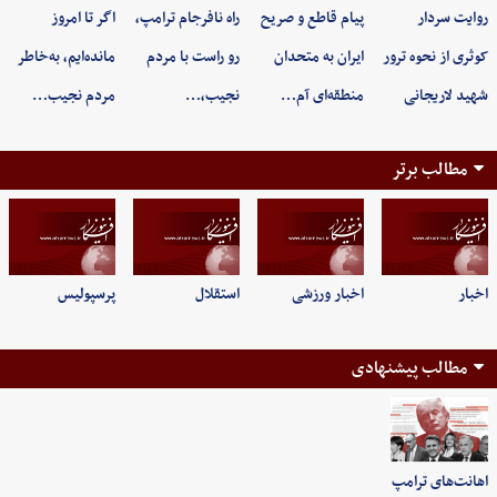
روایت سردار
پیام قاطع و صریح
راه نافرجام ترامپ،
اگر تا امروز
کوثری از نحوه ترور
ایران به متحدان
رو راست با مردم
مانده‌ایم، به‌خاطر
شهید لاریجانی
منطقه‌ای آم…
نجیب،…
مردم نجیب…
مطالب برتر
اخبار
اخبار ورزشی
استقلال
پرسپولیس
مطالب پیشنهادی
اهانت‌های ترامپ