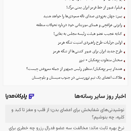
فیلم/ عبور از خط قرمز ایران یعنی مرگ!
یمن: جهان به‌زودی صدای ناله سعودی‌ها را خواهد شنید
رایزنی عراقچی و همتای موریتانی خود درباره تحولات منطقه
کنایه عجیب عضو هیئت رئیسه مجلس به بقایی!
اولین جزئیات طرح راهبردی امنیت تنگه هرمز
طرح جدید ایران برای عبور کشتی‌ها از تنگه هرمز
سخنان متفاوت پزشکیان + تیزر
هشدار پسر پزشکیان/ منظور رئیس جمهور از جمله معروفش چیست؟
هلاکت اعضای یک تیم تروریستی در جنوب سیستان و بلوچستان