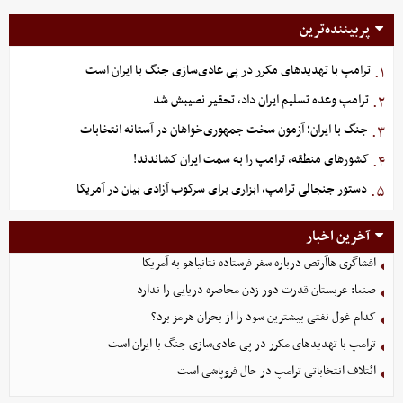
پربیننده‌ترین
ترامپ با تهدیدهای مکرر در پی عادی‌سازی جنگ با ایران است
۱.
ترامپ وعده تسلیم ایران داد، تحقیر نصیبش شد
۲.
جنگ با ایران؛ آزمون سخت جمهوری‌خواهان در آستانه انتخابات
۳.
کشورهای منطقه، ترامپ را به سمت ایران کشاندند!
۴.
دستور جنجالی ترامپ، ابزاری برای سرکوب آزادی بیان در آمریکا
۵.
آخرین اخبار
افشاگری هاآرتص درباره سفر فرستاده نتانیاهو به آمریکا
صنعا: عربستان قدرت دور زدن محاصره دریایی را ندارد
کدام غول نفتی بیشترین سود را از بحران هرمز برد؟
ترامپ با تهدیدهای مکرر در پی عادی‌سازی جنگ با ایران است
ائتلاف انتخاباتی ترامپ در حال فروپاشی است