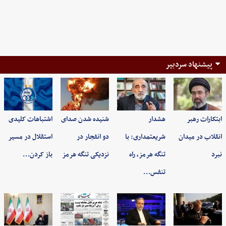
پیشنهاد سردبیر
ابتکارات رهبر
هشدار
شنیده شدن صدای
اشتباهات کلیدی
انقلاب در میدان
شریعتمداری: با
دو انفجار در
استقلال در مسیر
نبرد
تنگه هرمز، راه
نزدیکی تنگه هرمز
باز کردن…
تنفس…