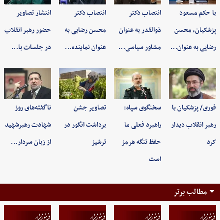
با حکم مسعود
انتصاب دکتر
انتصاب دکتر
انتشار تصاویر
پزشکیان، محسن
ذوالقدر به عنوان
محسن رضایی به
حضور رهبر انقلاب
رضایی به عنوان…
مشاور سیاسی…
عنوان نماینده…
در جلسات با…
فوری/ پزشکیان با
سخنگوی سپاه:
تصاویر جشن
ناگفته‌های روز
رهبر انقلاب دیدار
راهبرد فعلی ما
برداشت انگور در
شهادت رهبرشهید
کرد
حفظ تنگه هرمز
ترشیز
از زبان سردار…
است
مطالب برتر