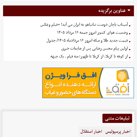
عناوین برگزیده
آمیتاب باچان دوست نتانیاهو به ایران می آید! +فیلم وعکس
وضعیت هوای کشور امروز جمعه ۱۶ مرداد ۱۴۰۵
قیمت جدید طلا و سکه امروز ۱۶ مردادماه ۱۴۰۵/ جدول
اولین پیام محسن رضایی پس از شایعات خبری
از کوفه تا کربلا، از کربلا تا ظهور؛ سه قیام ، یک جبهه
تبلیغات متنی
اخبار پرسپولیس
اخبار استقلال