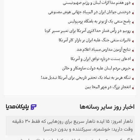
دور هفتم مذاکرات لبنان و رژیم صهیونیستی
درخشش جوانان ایران در المپیاد جهانی هوش مصنوعی
پاسخ منفی یک لژیونر به باشگاه پرسپولیس
روبیو در رأس فشار حداکثری آمریکا برای تغییر مسیر کوبا
تاثیرات منفی جنگ علیه ایران بر بازار کار آمریکا
نتایج آزمون مدارس سمپاد اعلام شد
ادعای بسنت درباره توافق ایران و آمریکا
خیزش مردم لبنان علیه دولت سازشکار و خائن
تنگه هرمز به نماد یک تحقیر تاریخی برای آمریکا تبدیل شد!
انفجار بزرگ در شهر المخا یمن