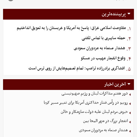
پربیننده‌ترین
مقاومت اسلامی عراق: پاسخ به آمریکا و عربستان را به تعویق انداختیم
۱.
حمله سایبری با تماس تلفنی
۲.
هشدار صنعاء به مزدوران سعودی
۳.
وقوع انفجار مهیب در مسکو
۴.
افشاگری برادرزاده ترامپ: تمام تصمیم‌هایش از روی ترس است
۵.
آخرین اخبار
دور هفتم مذاکرات لبنان و رژیم صهیونیستی
روبیو در رأس فشار حداکثری آمریکا برای تغییر مسیر کوبا
خیزش مردم لبنان علیه دولت سازشکار و خائن
انفجار بزرگ در شهر المخا یمن
هشدار صنعاء به مزدوران سعودی