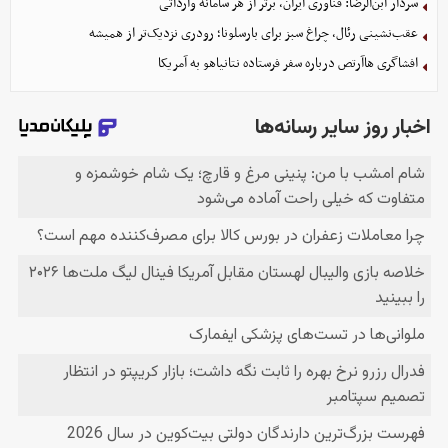
سردار ابن‌الرضا: فناوری ایران، برتر از هر سامانه وارداتی
عقب‌نشینی رئال، چراغ سبز برای بارسلونا؛ رودری نزدیک‌تر از همیشه
افشاگری هاآرتص درباره سفر فرستاده نتانیاهو به آمریکا