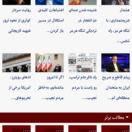
هشدار
شنیده شدن صدای
اشتباهات کلیدی
روایت سردار
شریعتمداری: با
دو انفجار در
استقلال در مسیر
کوثری از نحوه ترور
تنگه هرمز، راه
نزدیکی تنگه هرمز
باز کردن…
شهید لاریجانی
تنفس…
پیام قاطع و صریح
راه نافرجام ترامپ،
اگر تا امروز
ادعای رویترز:
ایران به متحدان
رو راست با مردم
مانده‌ایم، به‌خاطر
آمریکا برخی از
منطقه‌ای آم…
نجیب،…
مردم نجیب…
تحریم‌های…
مطالب برتر