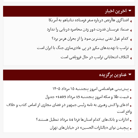
آخرین اخبار
افشاگری هاآرتص درباره سفر فرستاده نتانیاهو به آمریکا
صنعا: عربستان قدرت دور زدن محاصره دریایی را ندارد
کدام غول نفتی بیشترین سود را از بحران هرمز برد؟
ترامپ با تهدیدهای مکرر در پی عادی‌سازی جنگ با ایران است
ائتلاف انتخاباتی ترامپ در حال فروپاشی است
عناوین برگزیده
پیش‌بینی هواشناسی امروز پنجشنبه ۱۵ مرداد ۱۴۰۵
قیمت طلا و سکه امروز پنجشنبه 15 مرداد 1405+ جدول
ادعای واکنش رهبری به نامه رئیس جمهور در فضای مجازی از اساس کذب و خلاف
واقع است
ادارات و بانک‌های کدام استان‌ها فردا 14 مرداد تعطیل هستند؟
پیچیدن نوای «یالثارات الحسین» در خیابان‌های تهران