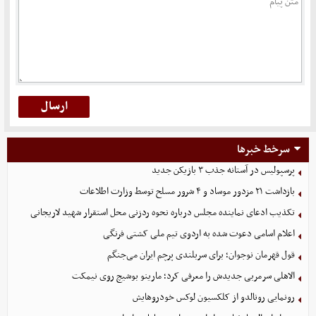
سرخط خبرها
پرسپولیس در آستانه جذب ۳ بازیکن جدید
بازداشت ۲۱ مزدور موساد و ۴ شرور مسلح توسط وزارت اطلاعات
تکذیب ادعای نماینده مجلس درباره نحوه ردزنی محل استقرار شهید لاریجانی
اعلام اسامی دعوت شده به اردوی تیم ملی کشتی فرنگی
قول قهرمان نوجوان؛ برای سربلندی پرچم ایران می‌جنگم
الاهلی سرمربی جدیدش را معرفی کرد؛ مارینو بوشیچ روی نیمکت
رونمایی رونالدو از کلکسیون لوکس خودروهایش