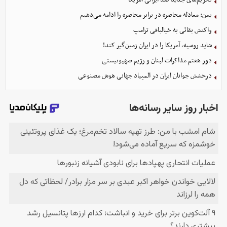
یمن: معادله محاصره در برابر محاصره را ادامه می‌دهیم
واکنش بقائی به خیالبافی ترامپ
شاید روسیه، آمریکا را در ایران زمین‌گیر کند!
دور هفتم مذاکرات لبنان و رژیم صهیونیستی
درخشش جوانان ایران در المپیاد جهانی هوش مصنوعی