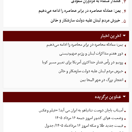
هشدار صنعاء به مزدوران سعودی
۳.
یمن: معادله محاصره در برابر محاصره را ادامه می‌دهیم
۴.
خیزش مردم لبنان علیه دولت سازشکار و خائن
۵.
آخرین اخبار
یمن: معادله محاصره در برابر محاصره را ادامه می‌دهیم
دور هفتم مذاکرات لبنان و رژیم صهیونیستی
روبیو در رأس فشار حداکثری آمریکا برای تغییر مسیر کوبا
خیزش مردم لبنان علیه دولت سازشکار و خائن
انفجار بزرگ در شهر المخا یمن
عناوین برگزیده
آمیتاب باچان دوست نتانیاهو به ایران می آید! +فیلم وعکس
وضعیت هوای کشور امروز جمعه ۱۶ مرداد ۱۴۰۵
قیمت جدید طلا و سکه امروز ۱۶ مردادماه ۱۴۰۵/ جدول