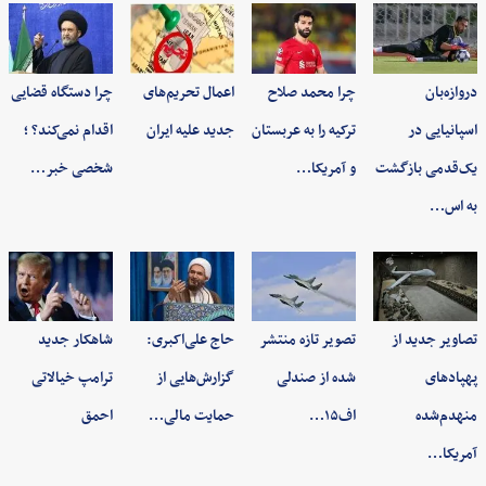
دروازه‌بان
چرا محمد صلاح
اعمال تحریم‌های
چرا دستگاه قضایی
اسپانیایی در
ترکیه را به عربستان
جدید علیه ایران
اقدام نمی‌کند؟ ؛
یک‌قدمی بازگشت
و آمریکا…
شخصی خبر…
به اس…
تصاویر جدید از
تصویر تازه منتشر
حاج علی‌اکبری:
شاهکار جدید
پهپادهای
شده از صندلی
گزارش‌هایی از
ترامپ خیالاتی
منهدم‌شده
اف۱۵…
حمایت مالی…
احمق
آمریکا…