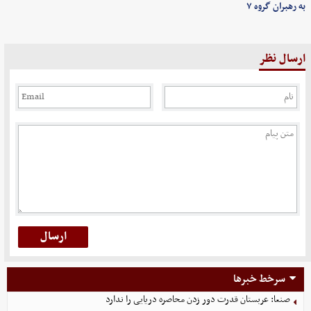
به رهبران گروه ۷
ارسال نظر
سرخط خبرها
صنعا: عربستان قدرت دور زدن محاصره دریایی را ندارد