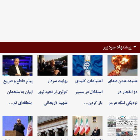
پیشنهاد سردبیر
شنیده شدن صدای
اشتباهات کلیدی
روایت سردار
پیام قاطع و صریح
دو انفجار در
استقلال در مسیر
کوثری از نحوه ترور
ایران به متحدان
نزدیکی تنگه هرمز
باز کردن…
شهید لاریجانی
منطقه‌ای آم…