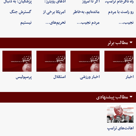
راه نافرجام ترامپ،
اگر تا امروز
ادعای رویترز:
پزشکیان: به‌ دنبال
رو راست با مردم
مانده‌ایم، به‌خاطر
آمریکا برخی از
گسترش جنگ
نجیب،…
مردم نجیب…
تحریم‌های…
نیستیم
مطالب برتر
اخبار
اخبار ورزشی
استقلال
پرسپولیس
مطالب پیشنهادی
اهانت‌های ترامپ