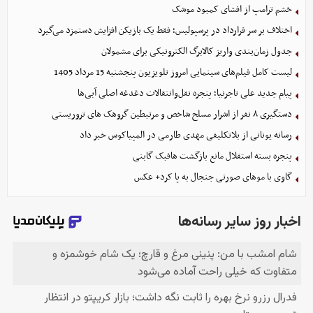
خشم ترامپ از افشای کمبود موشک
اختلاف بر سر قرارداد در پرسپولیس؛ فقط یک بازیکن افزایش دستمزد می‌گیرد
جدول زمان‌بندی واریز کالابرگ الکترونیکی برای مشمولان
لیست کامل فیلم‌های سینمایی امروز تلویزیون پنجشنبه 15 مرداد 1405
پیام جدید علی تاجرنیا؛ پنجره نقل‌وانتقالات دغدغه اصلی آبی‌ها
دستگیری ۸ نفر از اشرار مسلح شاخص و مرتبطین گروهک های تروریستی
رسانه یونانی از بلاتکلیفی مهدی طارمی در المپیاکوس خبر داد
پنجره بسته استقلال مانع بازگشت هافبک گابنی
گاوی با موهای صورتی جنجال به پا کرد+ عکس