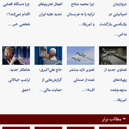
دروازه‌بان
چرا محمد صلاح
اعمال تحریم‌های
چرا دستگاه قضایی
اسپانیایی در
ترکیه را به عربستان
جدید علیه ایران
اقدام نمی‌کند؟ ؛
یک‌قدمی بازگشت
و آمریکا…
شخصی خبر…
به اس…
تصاویر جدید از
تصویر تازه منتشر
حاج علی‌اکبری:
شاهکار جدید
پهپادهای
شده از صندلی
گزارش‌هایی از
ترامپ خیالاتی
منهدم‌شده
اف۱۵…
حمایت مالی…
احمق
آمریکا…
مطالب برتر