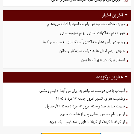
۵.
آخرین اخبار
یمن: معادله محاصره در برابر محاصره را ادامه می‌دهیم
دور هفتم مذاکرات لبنان و رژیم صهیونیستی
روبیو در رأس فشار حداکثری آمریکا برای تغییر مسیر کوبا
خیزش مردم لبنان علیه دولت سازشکار و خائن
انفجار بزرگ در شهر المخا یمن
عناوین برگزیده
آمیتاب باچان دوست نتانیاهو به ایران می آید! +فیلم وعکس
وضعیت هوای کشور امروز جمعه ۱۶ مرداد ۱۴۰۵
قیمت جدید طلا و سکه امروز ۱۶ مردادماه ۱۴۰۵/ جدول
اولین پیام محسن رضایی پس از شایعات خبری
از کوفه تا کربلا، از کربلا تا ظهور؛ سه قیام ، یک جبهه