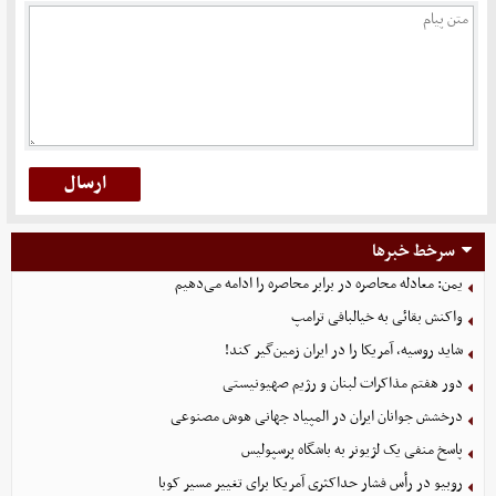
سرخط خبرها
یمن: معادله محاصره در برابر محاصره را ادامه می‌دهیم
واکنش بقائی به خیالبافی ترامپ
شاید روسیه، آمریکا را در ایران زمین‌گیر کند!
دور هفتم مذاکرات لبنان و رژیم صهیونیستی
درخشش جوانان ایران در المپیاد جهانی هوش مصنوعی
پاسخ منفی یک لژیونر به باشگاه پرسپولیس
روبیو در رأس فشار حداکثری آمریکا برای تغییر مسیر کوبا