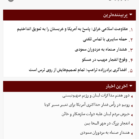
پربیننده‌ترین
مقاومت اسلامی عراق: پاسخ به آمریکا و عربستان را به تعویق انداختیم
۱.
حمله سایبری با تماس تلفنی
۲.
هشدار صنعاء به مزدوران سعودی
۳.
وقوع انفجار مهیب در مسکو
۴.
افشاگری برادرزاده ترامپ: تمام تصمیم‌هایش از روی ترس است
۵.
آخرین اخبار
دور هفتم مذاکرات لبنان و رژیم صهیونیستی
روبیو در رأس فشار حداکثری آمریکا برای تغییر مسیر کوبا
خیزش مردم لبنان علیه دولت سازشکار و خائن
انفجار بزرگ در شهر المخا یمن
هشدار صنعاء به مزدوران سعودی