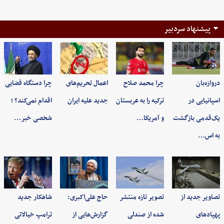
پیشنهاد سردبیر
دروازه‌بان
چرا محمد صلاح
اعمال تحریم‌های
چرا دستگاه قضایی
اسپانیایی در
ترکیه را به عربستان
جدید علیه ایران
اقدام نمی‌کند؟ ؛
یک‌قدمی بازگشت
و آمریکا…
شخصی خبر…
به اس…
تصاویر جدید از
تصویر تازه منتشر
حاج علی‌اکبری:
شاهکار جدید
پهپادهای
شده از صندلی
گزارش‌هایی از
ترامپ خیالاتی