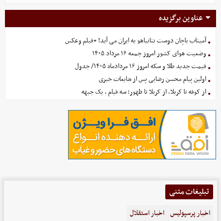
عناوین برگزیده
آمیتاب باچان دوست نتانیاهو به ایران می آید! +فیلم وعکس
وضعیت هوای کشور امروز جمعه ۱۶ مرداد ۱۴۰۵
قیمت جدید طلا و سکه امروز ۱۶ مردادماه ۱۴۰۵/ جدول
اولین پیام محسن رضایی پس از شایعات خبری
از کوفه تا کربلا، از کربلا تا ظهور؛ سه قیام ، یک جبهه
تبلیغات متنی
اخبار پرسپولیس
اخبار استقلال