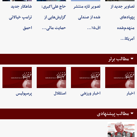
تصاویر جدید از
تصویر تازه منتشر
حاج علی‌اکبری:
شاهکار جدید
پهپادهای
شده از صندلی
گزارش‌هایی از
ترامپ خیالاتی
منهدم‌شده
اف۱۵…
حمایت مالی…
احمق
آمریکا…
مطالب برتر
اخبار
اخبار ورزشی
استقلال
پرسپولیس
مطالب پیشنهادی