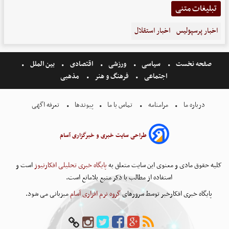
تبلیغات متنی
اخبار پرسپولیس
اخبار استقلال
صفحه نخست
سیاسی
ورزشی
اقتصادی
بین الملل
اجتماعی
فرهنگ و هنر
مذهبی
درباره ما
مرامنامه
تماس با ما
پیوندها
تعرفه اگهی
طراحی سایت خبری و خبرگزاری آسام
کلیه حقوق مادی و معنوی این سایت متعلق به
پایگاه خبری تحلیلی افکارنیوز
است و
استفاده از مطالب با ذکر منبع بلامانع است.
پایگاه خبری افکارخبر توسط سرورهای
گروه نرم افزاری آسام
میزبانی می شود.