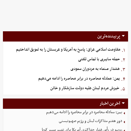
پربیننده‌ترین
مقاومت اسلامی عراق: پاسخ به آمریکا و عربستان را به تعویق انداختیم
۱.
حمله سایبری با تماس تلفنی
۲.
هشدار صنعاء به مزدوران سعودی
۳.
یمن: معادله محاصره در برابر محاصره را ادامه می‌دهیم
۴.
خیزش مردم لبنان علیه دولت سازشکار و خائن
۵.
آخرین اخبار
یمن: معادله محاصره در برابر محاصره را ادامه می‌دهیم
دور هفتم مذاکرات لبنان و رژیم صهیونیستی
روبیو در رأس فشار حداکثری آمریکا برای تغییر مسیر کوبا