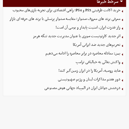
سرخط خبرها
خرید اکانت ظرفیتی PS5 و PS4؛ راهی اقتصادی برای تجربه بازی‌های محبوب
معرفی برند های معروف سشوار؛ مقایسه سشوار پرنسلی با برند های حرفه ای بازار
راز قدرت ایران، امنیت پایدار و بومی آن است!
اثر جدید کارتونیست سوری با عنوان مدیریت جدید تنگه هرمز
تحریم‌های جدید ضد ایرانی آمریکا
یمن: معادله محاصره در برابر محاصره را ادامه می‌دهیم
واکنش بقائی به خیالبافی ترامپ
شاید روسیه، آمریکا را در ایران زمین‌گیر کند!
دور هفتم مذاکرات لبنان و رژیم صهیونیستی
درخشش جوانان ایران در المپیاد جهانی هوش مصنوعی